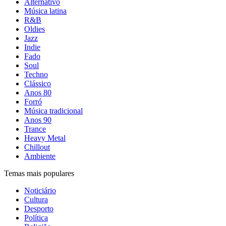
Alternativo
Música latina
R&B
Oldies
Jazz
Indie
Fado
Soul
Techno
Clássico
Anos 80
Forró
Música tradicional
Anos 90
Trance
Heavy Metal
Chillout
Ambiente
Temas mais populares
Noticiário
Cultura
Desporto
Política