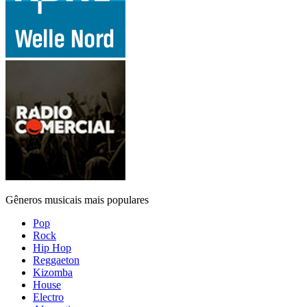
Gêneros musicais mais populares
Pop
Rock
Hip Hop
Reggaeton
Kizomba
House
Electro