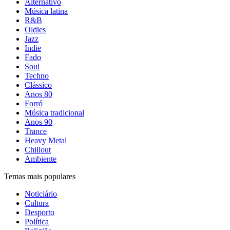
Alternativo
Música latina
R&B
Oldies
Jazz
Indie
Fado
Soul
Techno
Clássico
Anos 80
Forró
Música tradicional
Anos 90
Trance
Heavy Metal
Chillout
Ambiente
Temas mais populares
Noticiário
Cultura
Desporto
Política