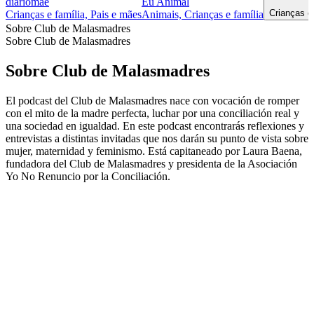
diáriomãe
Eu Animal
Crianças e
Crianças e família, Pais e mães
Animais, Crianças e família
Sobre Club de Malasmadres
Sobre Club de Malasmadres
Sobre Club de Malasmadres
El podcast del Club de Malasmadres nace con vocación de romper
con el mito de la madre perfecta, luchar por una conciliación real y
una sociedad en igualdad. En este podcast encontrarás reflexiones y
entrevistas a distintas invitadas que nos darán su punto de vista sobre
mujer, maternidad y feminismo. Está capitaneado por Laura Baena,
fundadora del Club de Malasmadres y presidenta de la Asociación
Yo No Renuncio por la Conciliación.
Sítio Web de podcast