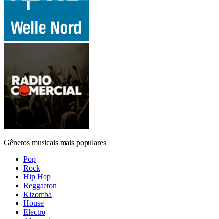
Gêneros musicais mais populares
Pop
Rock
Hip Hop
Reggaeton
Kizomba
House
Electro