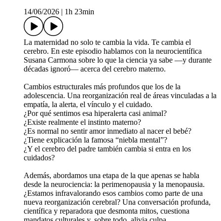
14/06/2026
|
1h 23min
La maternidad no solo te cambia la vida. Te cambia el
cerebro. En este episodio hablamos con la neurocientífica
Susana Carmona sobre lo que la ciencia ya sabe —y durante
décadas ignoró— acerca del cerebro materno.
Cambios estructurales más profundos que los de la
adolescencia. Una reorganización real de áreas vinculadas a la
empatía, la alerta, el vínculo y el cuidado.
¿Por qué sentimos esa hiperalerta casi animal?
¿Existe realmente el instinto materno?
¿Es normal no sentir amor inmediato al nacer el bebé?
¿Tiene explicación la famosa “niebla mental”?
¿Y el cerebro del padre también cambia si entra en los
cuidados?
Además, abordamos una etapa de la que apenas se habla
desde la neurociencia: la perimenopausia y la menopausia.
¿Estamos infravalorando esos cambios como parte de una
nueva reorganización cerebral? Una conversación profunda,
científica y reparadora que desmonta mitos, cuestiona
mandatos culturales y, sobre todo, alivia culpa.