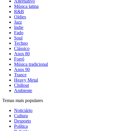
Alternativo
Música latina
R&B
Oldies
Jazz
Indie
Fado
Soul
Techno
Clássico
Anos 80
Forró
Música tradicional
Anos 90
Trance
Heavy Metal
Chillout
Ambiente
Temas mais populares
Noticiário
Cultura
Desporto
Política