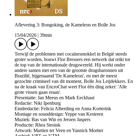
Aflevering 3: Bongoking, de Kameleon en Bolle Jos
15/04/2026
|
39min
Terwijl de problemen met cocaïnesmokkel in België steeds
groter worden, bouwt Flor Bressers een netwerk dat reikt tot
de top van de internationale drugswereld. Hij werkt onder
andere samen met een van de grootste drugsbaronnen uit
Brazilië, bijgenaamd 'De Kameleon', en met de meest
gezochte crimineel van dit moment, Bolle Jos Leijdekkers. En
na de kraak van EncroChat weet Flor één ding zeker: 'Alle
grote vissen gaan eraan'.
Presentatie: Jan Meeus en Mark Eeckhaut
Redactie: Niki Ipenburg
Eindredactie: Felicia Alberding en Anna Korterink
Montage en sounddesign: Yeppe van Kesteren
Muziek: Bas van Win en Jeroen Jaspers
Productie: Rhea Stroink
Artwork: Martien ter Veen en Yannick Mortier
Archief: VRT en VTM