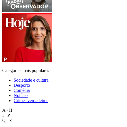
Categorias mais populares
Sociedade e cultura
Desporto
Comédia
Notícias
Crimes verdadeiros
A - H
I - P
Q - Z