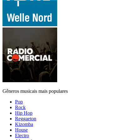
Gêneros musicais mais populares
Pop
Rock
Hip Hop
Reggaeton
Kizomba
House
Electro