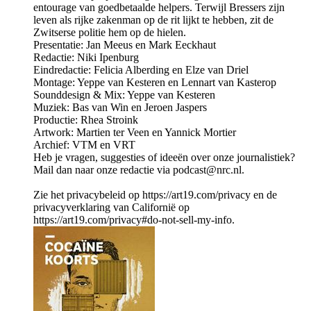
entourage van goedbetaalde helpers. Terwijl Bressers zijn
leven als rijke zakenman op de rit lijkt te hebben, zit de
Zwitserse politie hem op de hielen.
Presentatie: Jan Meeus en Mark Eeckhaut
Redactie: Niki Ipenburg
Eindredactie: Felicia Alberding en Elze van Driel
Montage: Yeppe van Kesteren en Lennart van Kasterop
Sounddesign & Mix: Yeppe van Kesteren
Muziek: Bas van Win en Jeroen Jaspers
Productie: Rhea Stroink
Artwork: Martien ter Veen en Yannick Mortier
Archief: VTM en VRT
Heb je vragen, suggesties of ideeën over onze journalistiek?
Mail dan naar onze redactie via podcast@nrc.nl.
Zie het privacybeleid op https://art19.com/privacy en de
privacyverklaring van Californië op
https://art19.com/privacy#do-not-sell-my-info.