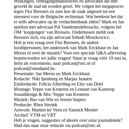
Wrakingen, vertragingsmanoeuvres en advocaten die met
geweld de zaal uit worden gezet. We volgen het megaproces
tegen Flor Bressers en zien hoe de zaak uitgroeit tot een
stresstest voor de Belgische rechtsstaat. Wat betekent het dat
er zelfs advocaten op de verdachtenbank zitten? Mark en Jan
spreken met advocaat Pol Vandemeulebroucke, volgens het
OM ‘loopjongen’ van Bressers. Ondertussen meldt ook
Bressers zich, via zijn advocaat Yehudi Moszkowicz.
Heb je een vraag over Flor Bressers, de andere
hoofdpersonen, het onderzoek van Mark Eeckhaut en Jan
Meeus of over de muziek? Voor een speciale Q&A-aflevering
beantwoorden we jullie vragen! Stuur je vraag vóór 19 mei in,
liefst als voicememo, naar podcast@nrc.nl of
podcast@standaard.be.
Presentatie: Jan Meeus en Mark Eeckhaut
Redactie: Niki Ipenburg en Marjan Justaert
Eindredactie: Felicia Alberding en Elze van Driel
Montage: Yeppe van Kesteren en Lennart van Kasterop
Sounddesign & Mix: Yeppe van Kesteren
Muziek: Bas van Win en Jeroen Jaspers
Productie: Rhea Stroink
Artwork: Martien ter Veen en Yannick Mortier
Archief: VTM en VRT
Heb je vragen, suggesties of ideeën over onze journalistiek?
Mail dan naar onze redactie via podcast@nrc.nl.