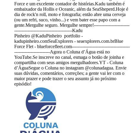
Force e um excelente contador de histórias.Kadu também é
embaixador da Hollis e Oceanic, além da SeaSheperd.Hoje é
dia de rock'n roll, moto e fotografia; então abre uma cerveja
(ou um refri, suco, vinho...) e vem bater esse papo com a
gente.Mergulhe seguro. Mergulhe sempre!------------------------
---------------------------------------Kadu
Pinheiro ⁨@KaduPinheiro⁩ portfolio -
kadupinheiro.comSeaExplorers - seaexplorers.com.brBlue
Force Flet - blueforcefleet.com---------------------------------------
------------------------Agora o Coluna d’Água está no
YouTube.Se inscreve no canal, esmaga o botão de joinha e
compartilha com seus amigos mergulhadores.⁠⁠⁠YT - Coluna
d’Água⁠⁠⁠Segue o Coluna no instagram @colunadagua. Envie
suas dúvidas, comentários, correções; a gente vai ler com o
maior prazer e pode trazer o seu assunto já no próximo
episódio!