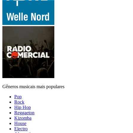
Gêneros musicais mais populares
Pop
Rock
Hip Hop
Reggaeton
Kizomba
House
Electro