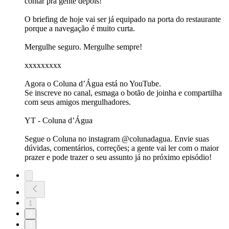
contar pra gente depois!
O briefing de hoje vai ser já equipado na porta do restaurante
porque a navegação é muito curta.
Mergulhe seguro. Mergulhe sempre!
xxxxxxxxx
Agora o Coluna d’Água está no YouTube.
Se inscreve no canal, esmaga o botão de joinha e compartilha
com seus amigos mergulhadores.
⁠⁠YT - Coluna d’Água⁠⁠
Segue o Coluna no instagram @colunadagua. Envie suas
dúvidas, comentários, correções; a gente vai ler com o maior
prazer e pode trazer o seu assunto já no próximo episódio!
1
2
3