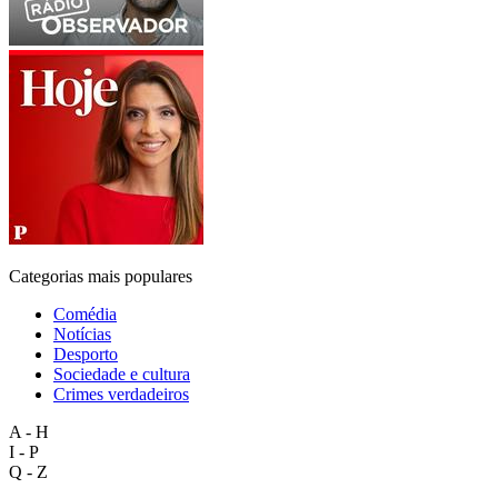
Categorias mais populares
Comédia
Notícias
Desporto
Sociedade e cultura
Crimes verdadeiros
A - H
I - P
Q - Z