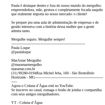
Paula é destaque dentro e fora do nosso mundo do mergulho;
empreendedora, mãe, gestora e completamente focada naquilo
que realmente importa no nosso mercado: o cliente!
Se prepare pra uma aula de administração de empresas e de
gestão intensiva com a história dessa mulher que a gente
admira tanto.
Mergulhe seguro. Mergulhe sempre!
---------------------------------------------------------------
Paula Loque
@paulaloque
MarAmar Mergulho
⁨@maramarmergulho⁩
maramar.com.br
(31) 99280-0194Rua Michel Jeha, 160 - São BentoBelo
Horizonte - MG----------------------------------------------------------
-----
Agora o Coluna d’Água está no YouTube.
Se inscreve no canal, esmaga o botão de joinha e compartilha
com seus amigos mergulhadores.⁠⁠⁠
YT - Coluna d’Água⁠⁠⁠