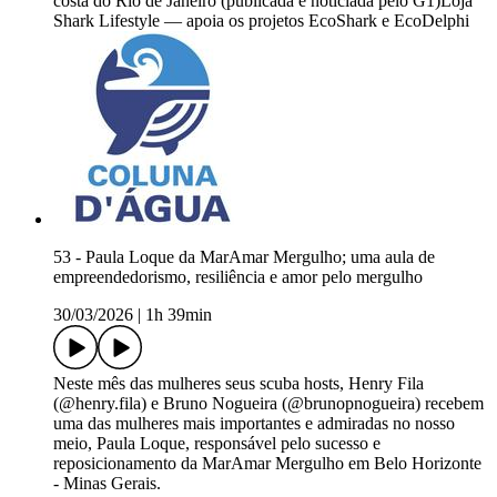
costa do Rio de Janeiro (publicada e noticiada pelo G1)Loja
Shark Lifestyle — apoia os projetos EcoShark e EcoDelphi
53 - Paula Loque da MarAmar Mergulho; uma aula de
empreendedorismo, resiliência e amor pelo mergulho
30/03/2026
|
1h 39min
Neste mês das mulheres seus scuba hosts, Henry Fila
(@henry.fila) e Bruno Nogueira (@brunopnogueira) recebem
uma das mulheres mais importantes e admiradas no nosso
meio, Paula Loque, responsável pelo sucesso e
reposicionamento da MarAmar Mergulho em Belo Horizonte
- Minas Gerais.