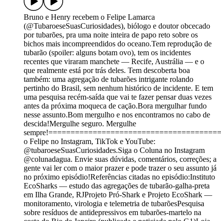
Bruno e Henry recebem o Felipe Lamarca
(@TubaroeseSuasCuriosidades), biólogo e doutor obcecado
por tubarões, pra uma noite inteira de papo reto sobre os
bichos mais incompreendidos do oceano.Tem reprodução de
tubarão (spoiler: alguns botam ovo), tem os incidentes
recentes que viraram manchete — Recife, Austrália — e o
que realmente está por trás deles. Tem descoberta boa
também: uma agregação de tubarões intrigante rolando
pertinho do Brasil, sem nenhum histórico de incidente. E tem
uma pesquisa recém-saída que vai te fazer pensar duas vezes
antes da próxima moqueca de cação.Bora mergulhar fundo
nesse assunto.Bom mergulho e nos encontramos no cabo de
descida!Mergulhe seguro. Mergulhe
sempre!=======================================
o Felipe no Instagram, TikTok e YouTube:
@tubaroeseSuasCuriosidades.Siga o Coluna no Instagram
@colunadagua. Envie suas dúvidas, comentários, correções; a
gente vai ler com o maior prazer e pode trazer o seu assunto já
no próximo episódio!Referências citadas no episódio:Instituto
EcoSharks — estudo das agregações de tubarão-galha-preta
em Ilha Grande, RJProjeto Pró-Shark e Projeto EcoShark —
monitoramento, virologia e telemetria de tubarõesPesquisa
sobre resíduos de antidepressivos em tubarões-martelo na