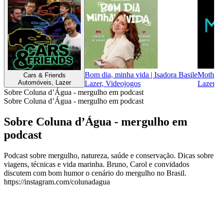
Bom dia, minha vida | Isadora Basile
Mother
Cars & Friends
Automóveis, Lazer
Lazer, Videojogos
Lazer,
Sobre Coluna d’Água - mergulho em podcast
Sobre Coluna d’Água - mergulho em podcast
Sobre Coluna d’Água - mergulho em
podcast
Podcast sobre mergulho, natureza, saúde e conservação. Dicas sobre
viagens, técnicas e vida marinha. Bruno, Carol e convidados
discutem com bom humor o cenário do mergulho no Brasil.
https://instagram.com/colunadagua
Sítio Web de podcast