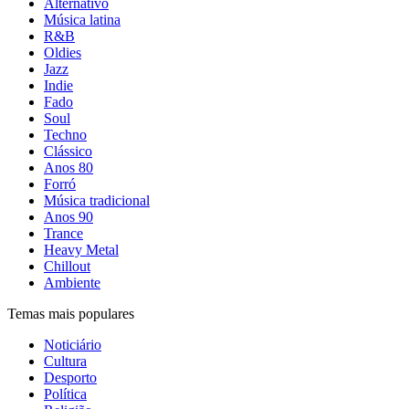
Alternativo
Música latina
R&B
Oldies
Jazz
Indie
Fado
Soul
Techno
Clássico
Anos 80
Forró
Música tradicional
Anos 90
Trance
Heavy Metal
Chillout
Ambiente
Temas mais populares
Noticiário
Cultura
Desporto
Política