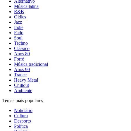
Alternativo
Música latina
R&B
Oldies
Jazz
Indie
Fado
Soul
Techno
Clássico
Anos 80
Forró
Música tradicional
Anos 90
Trance
Heavy Metal
Chillout
Ambiente
Temas mais populares
Noticiário
Cultura
Desporto
Política