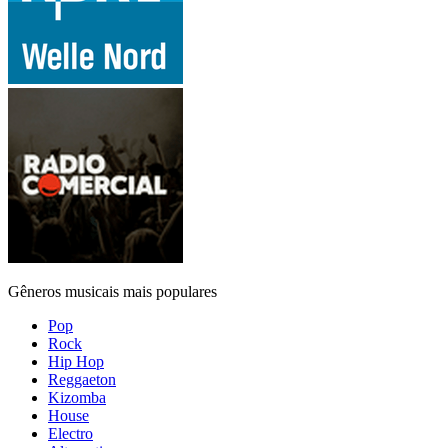
Gêneros musicais mais populares
Pop
Rock
Hip Hop
Reggaeton
Kizomba
House
Electro