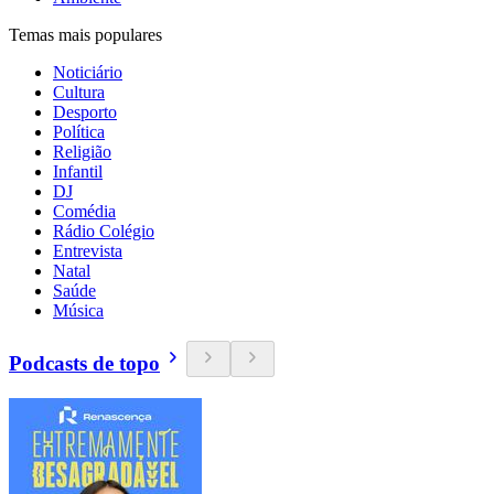
Temas mais populares
Noticiário
Cultura
Desporto
Política
Religião
Infantil
DJ
Comédia
Rádio Colégio
Entrevista
Natal
Saúde
Música
Podcasts de topo