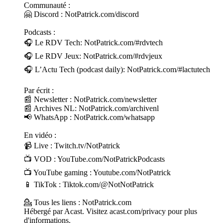
Communauté :
🤗 Discord : NotPatrick.com/discord
Podcasts :
🎧 Le RDV Tech: NotPatrick.com/#rdvtech
🎧 Le RDV Jeux: NotPatrick.com/#rdvjeux
🎧 L’Actu Tech (podcast daily): NotPatrick.com/#lactutech
Par écrit :
📰 Newsletter : NotPatrick.com/newsletter
📰 Archives NL: NotPatrick.com/archivenl
📢 WhatsApp : NotPatrick.com/whatsapp
En vidéo :
📹 Live : Twitch.tv/NotPatrick
📺 VOD : YouTube.com/NotPatrickPodcasts
📺 YouTube gaming : Youtube.com/NotPatrick
📱 TikTok : Tiktok.com/@NotNotPatrick
💁 Tous les liens : NotPatrick.com
Hébergé par Acast. Visitez acast.com/privacy pour plus
d'informations.