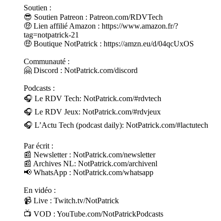
Soutien :
😎 Soutien Patreon : Patreon.com/RDVTech
🤑 Lien affilié Amazon : https://www.amazon.fr/?
tag=notpatrick-21
🤑 Boutique NotPatrick : https://amzn.eu/d/04qcUxOS
Communauté :
🤗 Discord : NotPatrick.com/discord
Podcasts :
🎧 Le RDV Tech: NotPatrick.com/#rdvtech
🎧 Le RDV Jeux: NotPatrick.com/#rdvjeux
🎧 L’Actu Tech (podcast daily): NotPatrick.com/#lactutech
Par écrit :
📰 Newsletter : NotPatrick.com/newsletter
📰 Archives NL: NotPatrick.com/archivenl
📢 WhatsApp : NotPatrick.com/whatsapp
En vidéo :
📹 Live : Twitch.tv/NotPatrick
📺 VOD : YouTube.com/NotPatrickPodcasts