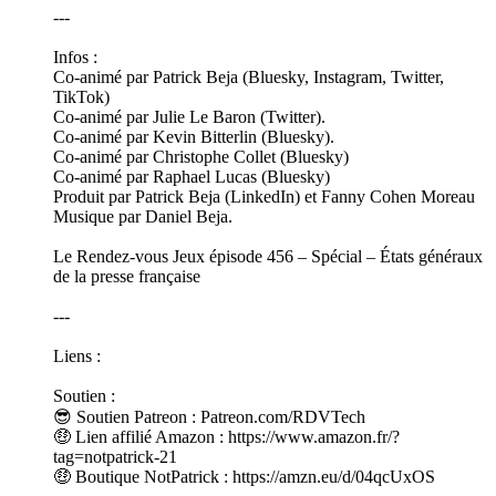
---
Infos :
Co-animé par Patrick Beja (Bluesky, Instagram, Twitter,
TikTok)
Co-animé par Julie Le Baron (Twitter).
Co-animé par Kevin Bitterlin (Bluesky).
Co-animé par Christophe Collet (Bluesky)
Co-animé par Raphael Lucas (Bluesky)
Produit par Patrick Beja (LinkedIn) et Fanny Cohen Moreau
Musique par Daniel Beja.
Le Rendez-vous Jeux épisode 456 – Spécial – États généraux
de la presse française
---
Liens :
Soutien :
😎 Soutien Patreon : Patreon.com/RDVTech
🤑 Lien affilié Amazon : https://www.amazon.fr/?
tag=notpatrick-21
🤑 Boutique NotPatrick : https://amzn.eu/d/04qcUxOS