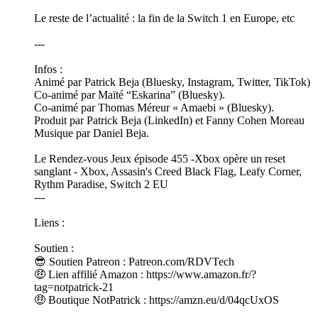
Le reste de l’actualité : la fin de la Switch 1 en Europe, etc
---
Infos :
Animé par Patrick Beja (Bluesky, Instagram, Twitter, TikTok)
Co-animé par Maïté “Eskarina” (Bluesky).
Co-animé par Thomas Méreur « Amaebi » (Bluesky).
Produit par Patrick Beja (LinkedIn) et Fanny Cohen Moreau
Musique par Daniel Beja.
Le Rendez-vous Jeux épisode 455 -Xbox opère un reset
sanglant - Xbox, Assasin's Creed Black Flag, Leafy Corner,
Rythm Paradise, Switch 2 EU
---
Liens :
Soutien :
😎 Soutien Patreon : Patreon.com/RDVTech
🤑 Lien affilié Amazon : https://www.amazon.fr/?
tag=notpatrick-21
🤑 Boutique NotPatrick : https://amzn.eu/d/04qcUxOS