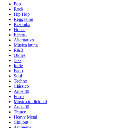
Pop
Rock
Hip Hop
Reggaeton
Kizomba
House
Electro
Alternativo
Música latina
R&B
Oldies
Jazz
Indie
Fado
Soul
Techno
Clássico
Anos 80
Forró
Música tradicional
Anos 90
Trance
Heavy Metal
Chillout
Ambiente