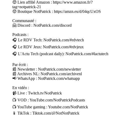
🤑 Lien affilié Amazon : https://www.amazon.fr/?
tag=notpatrick-21
🤑 Boutique NotPatrick : https://amzn.eu/d/04qcUxOS
Communauté :
🤗 Discord : NotPatrick.com/discord
Podcasts :
🎧 Le RDV Tech: NotPatrick.com/#rdvtech
🎧 Le RDV Jeux: NotPatrick.com/#rdvjeux
🎧 L’Actu Tech (podcast daily): NotPatrick.com/#lactutech
Par écrit :
📰 Newsletter : NotPatrick.com/newsletter
📰 Archives NL: NotPatrick.com/archivenl
📢 WhatsApp : NotPatrick.com/whatsapp
En vidéo :
📹 Live : Twitch.tv/NotPatrick
📺 VOD : YouTube.com/NotPatrickPodcasts
📺 YouTube gaming : Youtube.com/NotPatrick
📱 TikTok : Tiktok.com/@NotNotPatrick