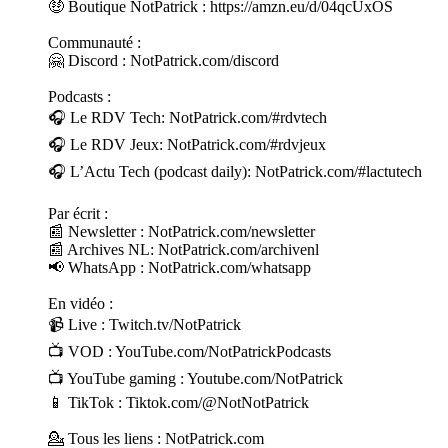
🤑 Boutique NotPatrick : https://amzn.eu/d/04qcUxOS
Communauté :
🤗 Discord : NotPatrick.com/discord
Podcasts :
🎧 Le RDV Tech: NotPatrick.com/#rdvtech
🎧 Le RDV Jeux: NotPatrick.com/#rdvjeux
🎧 L’Actu Tech (podcast daily): NotPatrick.com/#lactutech
Par écrit :
📰 Newsletter : NotPatrick.com/newsletter
📰 Archives NL: NotPatrick.com/archivenl
📢 WhatsApp : NotPatrick.com/whatsapp
En vidéo :
📹 Live : Twitch.tv/NotPatrick
📺 VOD : YouTube.com/NotPatrickPodcasts
📺 YouTube gaming : Youtube.com/NotPatrick
📱 TikTok : Tiktok.com/@NotNotPatrick
💁 Tous les liens : NotPatrick.com