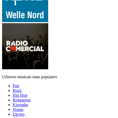
Gêneros musicais mais populares
Pop
Rock
Hip Hop
Reggaeton
Kizomba
House
Electro