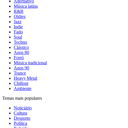
Alternativo
Música latina
R&B
Oldies
Jazz
Indie
Fado
Soul
Techno
Clássico
Anos 80
Forró
Música tradicional
Anos 90
Trance
Heavy Metal
Chillout
Ambiente
Temas mais populares
Noticiário
Cultura
Desporto
Política