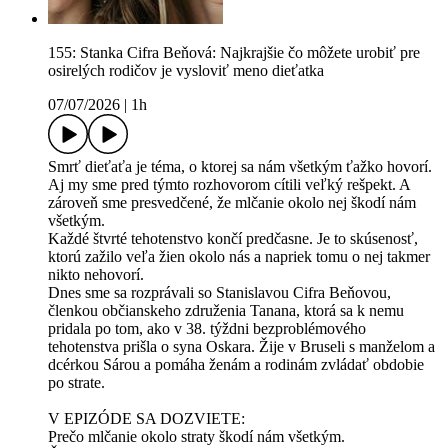
155: Stanka Cifra Beňová: Najkrajšie čo môžete urobiť pre
osirelých rodičov je vysloviť meno dieťatka
07/07/2026
|
1h
Smrť dieťaťa je téma, o ktorej sa nám všetkým ťažko hovorí.
Aj my sme pred týmto rozhovorom cítili veľký rešpekt. A
zároveň sme presvedčené, že mlčanie okolo nej škodí nám
všetkým.
Každé štvrté tehotenstvo končí predčasne. Je to skúsenosť,
ktorú zažilo veľa žien okolo nás a napriek tomu o nej takmer
nikto nehovorí.
Dnes sme sa rozprávali so Stanislavou Cifra Beňovou,
členkou občianskeho združenia Tanana, ktorá sa k nemu
pridala po tom, ako v 38. týždni bezproblémového
tehotenstva prišla o syna Oskara. Žije v Bruseli s manželom a
dcérkou Sárou a pomáha ženám a rodinám zvládať obdobie
po strate.
V EPIZÓDE SA DOZVIETE:
Prečo mlčanie okolo straty škodí nám všetkým.