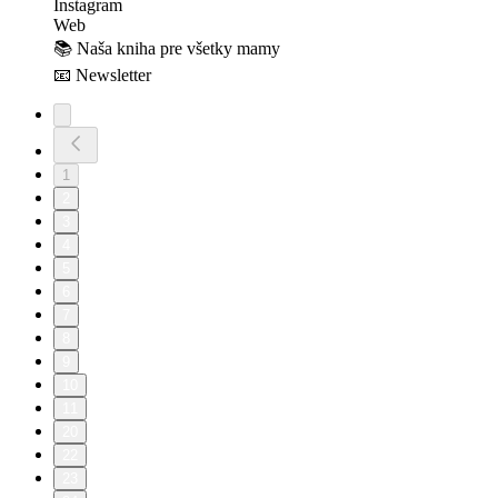
⁠⁠⁠⁠⁠Instagram⁠⁠⁠⁠⁠
⁠⁠⁠⁠⁠Web⁠⁠⁠⁠⁠
📚 ⁠⁠⁠⁠⁠Naša kniha pre všetky mamy⁠⁠⁠⁠⁠
📧 ⁠⁠⁠⁠⁠Newsletter⁠⁠
1
2
3
4
5
6
7
8
9
10
11
20
22
23