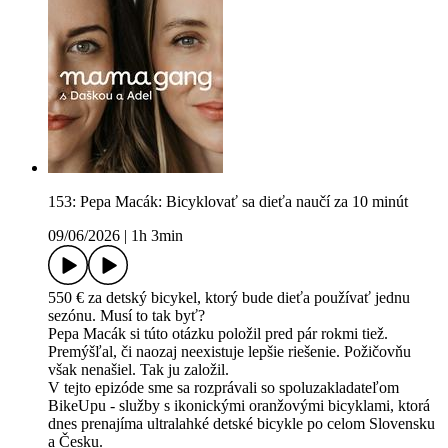
153: Pepa Macák: Bicyklovať sa dieťa naučí za 10 minút
09/06/2026
|
1h 3min
550 € za detský bicykel, ktorý bude dieťa používať jednu
sezónu. Musí to tak byť?
Pepa Macák si túto otázku položil pred pár rokmi tiež.
Premýšľal, či naozaj neexistuje lepšie riešenie. Požičovňu
však nenašiel. Tak ju založil.
V tejto epizóde sme sa rozprávali so spoluzakladateľom
BikeUpu - služby s ikonickými oranžovými bicyklami, ktorá
dnes prenajíma ultralahké detské bicykle po celom Slovensku
a Česku.