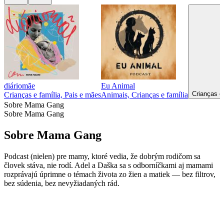
diáriomãe
Eu Animal
Crianças e
Crianças e família, Pais e mães
Animais, Crianças e família
Sobre Mama Gang
Sobre Mama Gang
Sobre Mama Gang
Podcast (nielen) pre mamy, ktoré vedia, že dobrým rodičom sa
človek stáva, nie rodí. Adel a Daška sa s odborníčkami aj mamami
rozprávajú úprimne o témach života zo žien a matiek — bez filtrov,
bez súdenia, bez nevyžiadaných rád.
Sítio Web de podcast