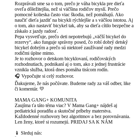
Rozprávali sme sa o tom, prečo je váha bicykla pre dieťa
oveľa dôležitejšia, než si väčšina rodičov myslí. Prečo
pomocné kolieska často viac škodia, než pomáhajú. Ako
naučiť dieťa jazdiť na bicykli rýchlejšie a s väčšou istotou. Aj
o tom, ako nastaviť bicykel tak, aby sa dieťa cítilo bezpečne a
získalo z jazdy radosť.
Pepa vysvetľuje, prečo deti nepotrebujú „väčší bicykel do
rezervy“, ako funguje správny posed, čo robí dobrý detský
bicykel dobrým a prečo sú niektoré zaužívané rady medzi
rodičmi úplne mimo.
Je to rozhovor o detskom bicyklovaní, rodičovských
rozhodnutiach, podnikaní aj o tom, ako z jednej frustrácie
vznikla služba, ktorá dnes pomáha tisícom rodín.
🎧 Vypočujte si celý rozhovor.
Ďakujeme, že nás počúvate. Budeme rady za váš odber, like
či komentár. 💛
MAMA GANG+ KOMUNITA
Zaujíma ťa táto téma viac? V Mama Gang+ nájdeš aj
pediatrickú poradňu a skutočné príbehy materstva.
Každodenné rozhovory bez algoritmov a bez porovnávania.
Len ženy, ktoré si rozumejú. ⁠⁠⁠⁠PRIDAJ SA K NÁM⁠⁠⁠⁠⁠
📱 Sleduj nás: