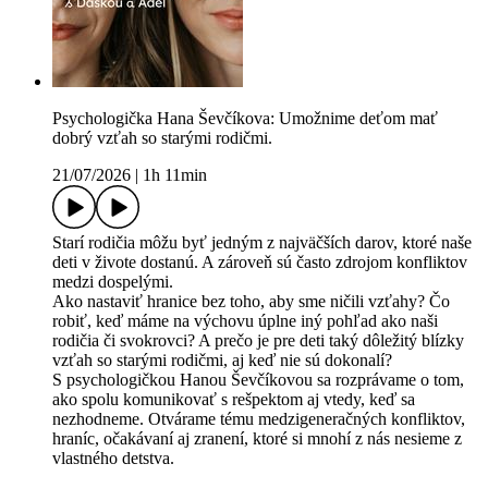
Psychologička Hana Ševčíkova: Umožnime deťom mať
dobrý vzťah so starými rodičmi.
21/07/2026
|
1h 11min
Starí rodičia môžu byť jedným z najväčších darov, ktoré naše
deti v živote dostanú. A zároveň sú často zdrojom konfliktov
medzi dospelými.
Ako nastaviť hranice bez toho, aby sme ničili vzťahy? Čo
robiť, keď máme na výchovu úplne iný pohľad ako naši
rodičia či svokrovci? A prečo je pre deti taký dôležitý blízky
vzťah so starými rodičmi, aj keď nie sú dokonalí?
S psychologičkou Hanou Ševčíkovou sa rozprávame o tom,
ako spolu komunikovať s rešpektom aj vtedy, keď sa
nezhodneme. Otvárame tému medzigeneračných konfliktov,
hraníc, očakávaní aj zranení, ktoré si mnohí z nás nesieme z
vlastného detstva.