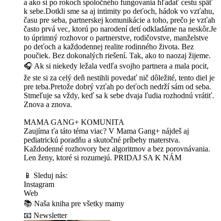
a ako si po rokoch spoločného fungovania hľadať cestu späť
k sebe.Dotkli sme sa aj intimity po deťoch, hádok vo vzťahu,
času pre seba, partnerskej komunikácie a toho, prečo je vzťah
často prvá vec, ktorú po narodení detí odkladáme na neskôr.Je
to úprimný rozhovor o partnerstve, rodičovstve, manželstve
po deťoch a každodennej realite rodinného života. Bez
poučiek. Bez dokonalých riešení. Tak, ako to naozaj žijeme.
🎧 Ak si niekedy ležala vedľa svojho partnera a mala pocit,
že ste si za celý deň nestihli povedať nič dôležité, tento diel je
pre teba.Pretože dobrý vzťah po deťoch nedrží sám od seba.
Stmeľuje sa vždy, keď sa k sebe dvaja ľudia rozhodnú vrátiť.
Znova a znova.
MAMA GANG+ KOMUNITA
Zaujíma ťa táto téma viac? V Mama Gang+ nájdeš aj
pediatrickú poradňu a skutočné príbehy materstva.
Každodenné rozhovory bez algoritmov a bez porovnávania.
Len ženy, ktoré si rozumejú. ⁠⁠⁠⁠PRIDAJ SA K NÁM⁠⁠⁠⁠⁠
📱 Sleduj nás:
⁠⁠⁠⁠⁠Instagram⁠⁠⁠⁠⁠
⁠⁠⁠⁠⁠Web⁠⁠⁠⁠⁠
📚 ⁠⁠⁠⁠⁠Naša kniha pre všetky mamy⁠⁠⁠⁠⁠
📧 ⁠⁠⁠⁠⁠Newsletter⁠⁠