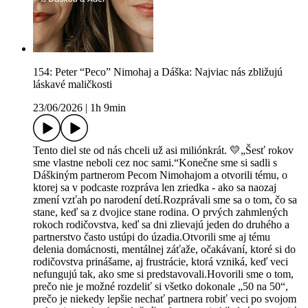
154: Peter “Peco” Nimohaj a Dáška: Najviac nás zbližujú
láskavé maličkosti
23/06/2026
|
1h 9min
Tento diel ste od nás chceli už asi miliónkrát. 💛„Šesť rokov
sme vlastne neboli cez noc sami.“Konečne sme si sadli s
Dáškiným partnerom Pecom Nimohajom a otvorili tému, o
ktorej sa v podcaste rozpráva len zriedka - ako sa naozaj
zmení vzťah po narodení detí.Rozprávali sme sa o tom, čo sa
stane, keď sa z dvojice stane rodina. O prvých zahmlených
rokoch rodičovstva, keď sa dni zlievajú jeden do druhého a
partnerstvo často ustúpi do úzadia.Otvorili sme aj tému
delenia domácnosti, mentálnej záťaže, očakávaní, ktoré si do
rodičovstva prinášame, aj frustrácie, ktorá vzniká, keď veci
nefungujú tak, ako sme si predstavovali.Hovorili sme o tom,
prečo nie je možné rozdeliť si všetko dokonale „50 na 50“,
prečo je niekedy lepšie nechať partnera robiť veci po svojom