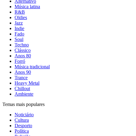
Alternativo
Música latina
R&B
Oldies
Jazz
Indie
Fado
Soul
Techno
Clássico
Anos 80
Forró
Música tradicional
Anos 90
Trance
Heavy Metal
Chillout
Ambiente
Temas mais populares
Noticiário
Cultura
Desporto
Política