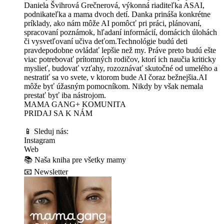
Daniela Švihrová Grečnerová, výkonná riaditeľka ASAI,
podnikateľka a mama dvoch detí. Danka prináša konkrétne
príklady, ako nám môže AI pomôcť pri práci, plánovaní,
spracovaní poznámok, hľadaní informácií, domácich úlohách
či vysvetľovaní učiva deťom.Technológie budú deti
pravdepodobne ovládať lepšie než my. Práve preto budú ešte
viac potrebovať prítomných rodičov, ktorí ich naučia kriticky
myslieť, budovať vzťahy, rozoznávať skutočné od umelého a
nestratiť sa vo svete, v ktorom bude AI čoraz bežnejšia.AI
môže byť úžasným pomocníkom. Nikdy by však nemala
prestať byť iba nástrojom.
MAMA GANG+ KOMUNITA
⁠PRIDAJ SA K NÁM⁠⁠⁠⁠⁠⁠⁠
📱 Sleduj nás:
⁠⁠⁠⁠⁠⁠⁠Instagram⁠⁠⁠⁠⁠⁠⁠
⁠⁠⁠⁠⁠⁠⁠Web⁠⁠⁠⁠⁠⁠⁠
📚 ⁠⁠⁠⁠⁠⁠⁠Naša kniha pre všetky mamy⁠⁠⁠⁠⁠⁠⁠
📧 ⁠⁠⁠⁠⁠⁠⁠Newsletter⁠⁠⁠