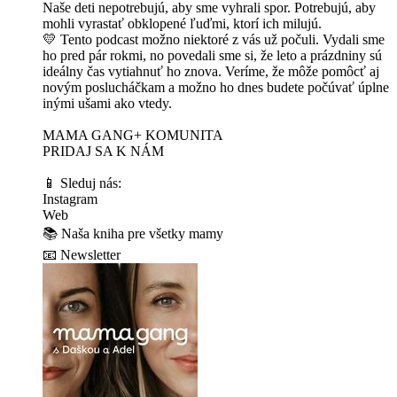
Naše deti nepotrebujú, aby sme vyhrali spor. Potrebujú, aby
mohli vyrastať obklopené ľuďmi, ktorí ich milujú.
💛 Tento podcast možno niektoré z vás už počuli. Vydali sme
ho pred pár rokmi, no povedali sme si, že leto a prázdniny sú
ideálny čas vytiahnuť ho znova. Veríme, že môže pomôcť aj
novým poslucháčkam a možno ho dnes budete počúvať úplne
inými ušami ako vtedy.
MAMA GANG+ KOMUNITA
⁠PRIDAJ SA K NÁM⁠⁠⁠⁠⁠⁠⁠
📱 Sleduj nás:
⁠⁠⁠⁠⁠⁠⁠Instagram⁠⁠⁠⁠⁠⁠⁠
⁠⁠⁠⁠⁠⁠⁠Web⁠⁠⁠⁠⁠⁠⁠
📚 ⁠⁠⁠⁠⁠⁠⁠Naša kniha pre všetky mamy⁠⁠⁠⁠⁠⁠⁠
📧 ⁠⁠⁠⁠⁠⁠⁠Newsletter⁠⁠⁠