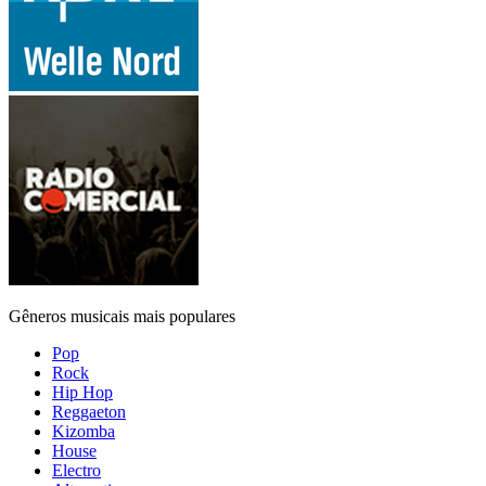
Gêneros musicais mais populares
Pop
Rock
Hip Hop
Reggaeton
Kizomba
House
Electro