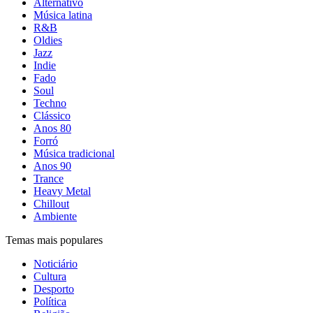
Alternativo
Música latina
R&B
Oldies
Jazz
Indie
Fado
Soul
Techno
Clássico
Anos 80
Forró
Música tradicional
Anos 90
Trance
Heavy Metal
Chillout
Ambiente
Temas mais populares
Noticiário
Cultura
Desporto
Política