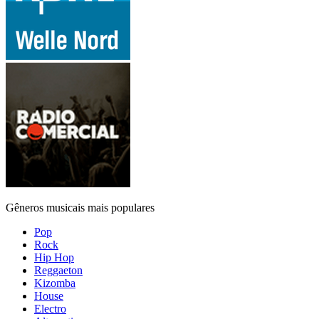
Gêneros musicais mais populares
Pop
Rock
Hip Hop
Reggaeton
Kizomba
House
Electro