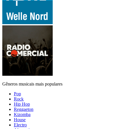
Gêneros musicais mais populares
Pop
Rock
Hip Hop
Reggaeton
Kizomba
House
Electro