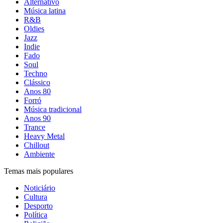
Alternativo
Música latina
R&B
Oldies
Jazz
Indie
Fado
Soul
Techno
Clássico
Anos 80
Forró
Música tradicional
Anos 90
Trance
Heavy Metal
Chillout
Ambiente
Temas mais populares
Noticiário
Cultura
Desporto
Política