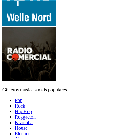
Gêneros musicais mais populares
Pop
Rock
Hip Hop
Reggaeton
Kizomba
House
Electro