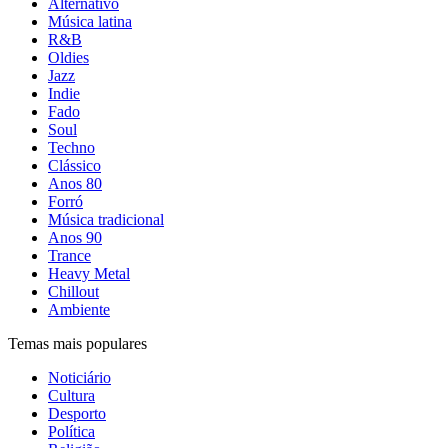
Alternativo
Música latina
R&B
Oldies
Jazz
Indie
Fado
Soul
Techno
Clássico
Anos 80
Forró
Música tradicional
Anos 90
Trance
Heavy Metal
Chillout
Ambiente
Temas mais populares
Noticiário
Cultura
Desporto
Política