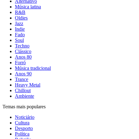
Alternativo
Música latina
R&B
Oldies
Jazz
Indie
Fado
Soul
Techno
Clássico
Anos 80
Forró
Música tradicional
Anos 90
Trance
Heavy Metal
Chillout
Ambiente
Temas mais populares
Noticiário
Cultura
Desporto
Política