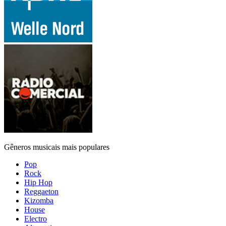
Gêneros musicais mais populares
Pop
Rock
Hip Hop
Reggaeton
Kizomba
House
Electro