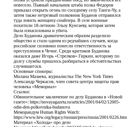
невесело. Пьяный начальник штаба полка Федоров
приказал открыть огонь по соседнему селу Танги-Чу, а
затем также нетрезвый полковник Буданов отправился
туда ловить женщину-снайпера. В селе военные
похитили 18-летнюю Эльзу Кунгаеву, которая затем
была изнасилована и убита.
Дело Буданова драматическим образом разделило
общество и стало одним из редчайших случаев, когда
российские силовики понесли ответственность за
преступления в Чечне. Среди критиков Буданова
оказался даже Игорь «Стрелков» Гиркин, которому по
долгу службы пришлось разбираться в обстоятельствах
случившегося.
Основные спикеры:
Милана Мазаева, журналистка The New York Times
Александр Черкасов, член совета центра защиты прав
человека «Мемориал»
Ссылки:
Обвинительное заключение по делу Буданова в «Новой
газете»: https://novayagazeta.ru/articles/2001/04/02/12005-
odin-den-polkovnika-budanova
Меморандум Human Rights Watch:
https://www.hrw.org/legacy/russian/press/russia/2001/0226.htm
Материал «Холода» про дело