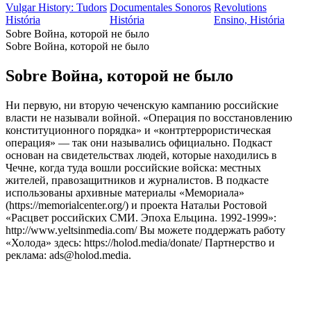
Vulgar History: Tudors
Documentales Sonoros
Revolutions
História
História
Ensino, História
Sobre Война, которой не было
Sobre Война, которой не было
Sobre Война, которой не было
Ни первую, ни вторую чеченскую кампанию российские
власти не называли войной. «Операция по восстановлению
конституционного порядка» и «контртеррористическая
операция» — так они назывались официально. Подкаст
основан на свидетельствах людей, которые находились в
Чечне, когда туда вошли российские войска: местных
жителей, правозащитников и журналистов. В подкасте
использованы архивные материалы «Мемориала»
(https://memorialcenter.org/) и проекта Натальи Ростовой
«Расцвет российских СМИ. Эпоха Ельцина. 1992-1999»:
http://www.yeltsinmedia.com/ Вы можете поддержать работу
«Холода» здесь: https://holod.media/donate/ Партнерство и
реклама: ads@holod.media.
Sítio Web de podcast