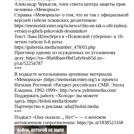
Александр Черкасов, член совета центра защиты прав
человека «Мемориал»
Справка «Мемориала» о том, что не так с официальной
версией гибели псковских десантников:
https://memorialcenter.org/ru/news/chto-ne-tak-s-oficzialnoj-
versiej-o-gibeli-pskovskih-desantnikov
Текст Льва Шлосберга в «Псковской губернии» к 10-
летию гибели 6-й роты:
https://gubernia.media/number_478/03.php
Приговор одному из осужденных по уголовному
делу: https://xn--90afdbaav0bd1afy6eub5d.xn--
p1ai/52254787
***
В подкасте использованы архивные материалы
«Мемориала» (https://memorialcenter.org/) и проекта
Натальи Ростовой «Расцвет российских СМИ. Эпоха
Ельцина. 1992-1999»: http://www.yeltsinmedia.com/
Поддержать работу «Холода» вы можете
здесь: https://holod.media/donate/
Партнерство и реклама: ads@holod.media
***
Подкаст «Она сказала: „ Нет"» — о женском
антивоенном сопротивлении: https://pc.st/1838523168