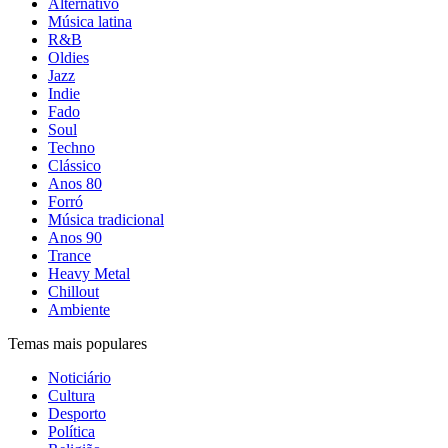
Alternativo
Música latina
R&B
Oldies
Jazz
Indie
Fado
Soul
Techno
Clássico
Anos 80
Forró
Música tradicional
Anos 90
Trance
Heavy Metal
Chillout
Ambiente
Temas mais populares
Noticiário
Cultura
Desporto
Política