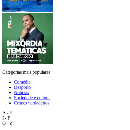
Categorias mais populares
Comédia
Desporto
Notícias
Sociedade e cultura
Crimes verdadeiros
A - H
I - P
Q - Z