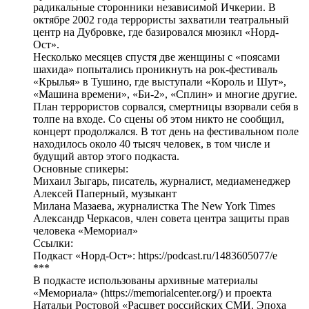
радикальные сторонники независимой Ичкерии. В
октябре 2002 года террористы захватили театральный
центр на Дубровке, где базировался мюзикл «Норд-
Ост».
Несколько месяцев спустя две женщины с «поясами
шахида» попытались проникнуть на рок-фестиваль
«Крылья» в Тушино, где выступали «Король и Шут»,
«Машина времени», «Би-2», «Сплин» и многие другие.
План террористов сорвался, смертницы взорвали себя в
толпе на входе. Со сцены об этом никто не сообщил,
концерт продолжался. В тот день на фестивальном поле
находилось около 40 тысяч человек, в том числе и
будущий автор этого подкаста.
Основные спикеры:
Михаил Зыгарь, писатель, журналист, медиаменеджер
Алексей Паперный, музыкант
Милана Мазаева, журналистка The New York Times
Александр Черкасов, член совета центра защиты прав
человека «Мемориал»
Ссылки:
Подкаст «Норд-Ост»: https://podcast.ru/1483605077/e
***
В подкасте использованы архивные материалы
«Мемориала» (https://memorialcenter.org/) и проекта
Натальи Ростовой «Расцвет российских СМИ. Эпоха