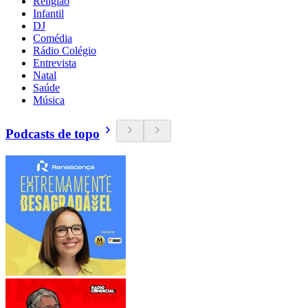
Religião
Infantil
DJ
Comédia
Rádio Colégio
Entrevista
Natal
Saúde
Música
Podcasts de topo