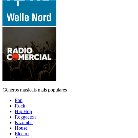
Gêneros musicais mais populares
Pop
Rock
Hip Hop
Reggaeton
Kizomba
House
Electro