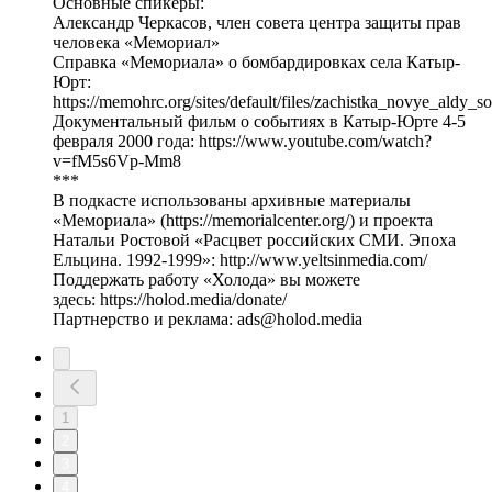
Основные спикеры:
Александр Черкасов, член совета центра защиты прав
человека «Мемориал»
Справка «Мемориала» о бомбардировках села Катыр-
Юрт:
https://memohrc.org/sites/default/files/zachistka_novye_aldy_s
Документальный фильм о событиях в Катыр-Юрте 4-5
февраля 2000 года: https://www.youtube.com/watch?
v=fM5s6Vp-Mm8
***
В подкасте использованы архивные материалы
«Мемориала» (https://memorialcenter.org/) и проекта
Натальи Ростовой «Расцвет российских СМИ. Эпоха
Ельцина. 1992-1999»: http://www.yeltsinmedia.com/
Поддержать работу «Холода» вы можете
здесь: https://holod.media/donate/
Партнерство и реклама: ads@holod.media
1
2
3
4