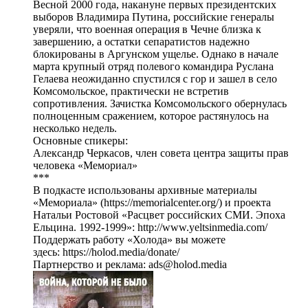
Весной 2000 года, накануне первых президентских
выборов Владимира Путина, российские генералы
уверяли, что военная операция в Чечне близка к
завершению, а остатки сепаратистов надежно
блокированы в Аргунском ущелье. Однако в начале
марта крупный отряд полевого командира Руслана
Гелаева неожиданно спустился с гор и зашел в село
Комсомольское, практически не встретив
сопротивления. Зачистка Комсомольского обернулась
полноценным сражением, которое растянулось на
несколько недель.
Основные спикеры:
Александр Черкасов, член совета центра защиты прав
человека «Мемориал»
***
В подкасте использованы архивные материалы
«Мемориала» (https://memorialcenter.org/) и проекта
Натальи Ростовой «Расцвет российских СМИ. Эпоха
Ельцина. 1992-1999»: http://www.yeltsinmedia.com/
Поддержать работу «Холода» вы можете
здесь: https://holod.media/donate/
Партнерство и реклама: ads@holod.media