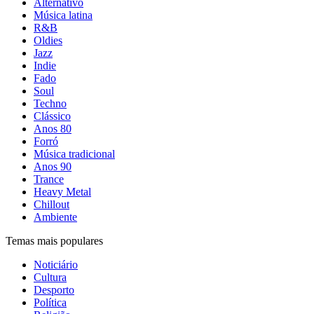
Alternativo
Música latina
R&B
Oldies
Jazz
Indie
Fado
Soul
Techno
Clássico
Anos 80
Forró
Música tradicional
Anos 90
Trance
Heavy Metal
Chillout
Ambiente
Temas mais populares
Noticiário
Cultura
Desporto
Política