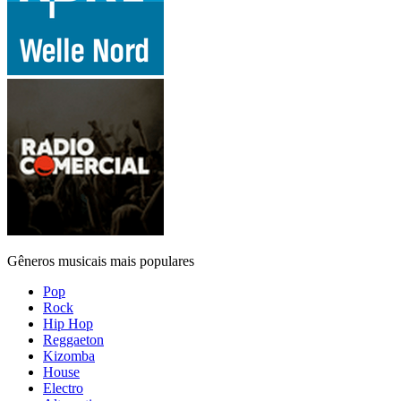
Gêneros musicais mais populares
Pop
Rock
Hip Hop
Reggaeton
Kizomba
House
Electro