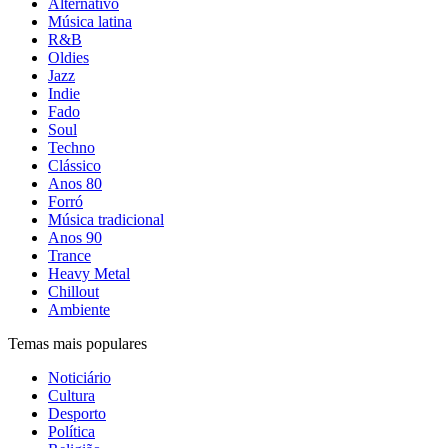
Alternativo
Música latina
R&B
Oldies
Jazz
Indie
Fado
Soul
Techno
Clássico
Anos 80
Forró
Música tradicional
Anos 90
Trance
Heavy Metal
Chillout
Ambiente
Temas mais populares
Noticiário
Cultura
Desporto
Política