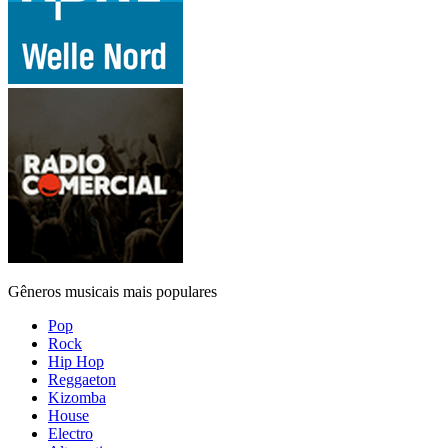
Gêneros musicais mais populares
Pop
Rock
Hip Hop
Reggaeton
Kizomba
House
Electro