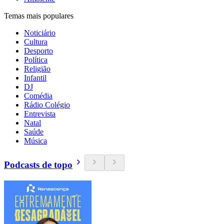
Temas mais populares
Noticiário
Cultura
Desporto
Política
Religião
Infantil
DJ
Comédia
Rádio Colégio
Entrevista
Natal
Saúde
Música
Podcasts de topo