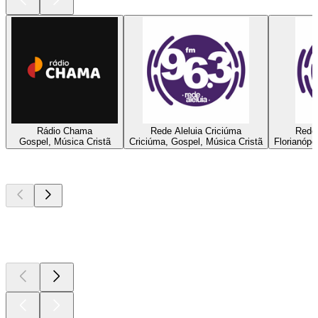
Rádio Chama
Rede Aleluia Criciúma
Rede 
Gospel, Música Cristã
Criciúma, Gospel, Música Cristã
Florianópo
Podcasts de
topo
Podcasts de
topo
Podcasts de
topo