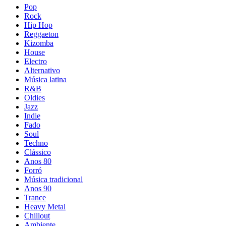
Pop
Rock
Hip Hop
Reggaeton
Kizomba
House
Electro
Alternativo
Música latina
R&B
Oldies
Jazz
Indie
Fado
Soul
Techno
Clássico
Anos 80
Forró
Música tradicional
Anos 90
Trance
Heavy Metal
Chillout
Ambiente