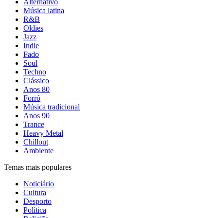
Alternativo
Música latina
R&B
Oldies
Jazz
Indie
Fado
Soul
Techno
Clássico
Anos 80
Forró
Música tradicional
Anos 90
Trance
Heavy Metal
Chillout
Ambiente
Temas mais populares
Noticiário
Cultura
Desporto
Política