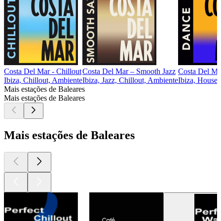
Costa Del Mar - Chillout
Costa Del Mar – Smooth Jazz
Costa Del Ma
Ibiza, Chillout, Ambiente
Ibiza, Jazz, Chillout, Ambiente
Ibiza, House,
Mais estações de Baleares
Mais estações de Baleares
Mais estações de Baleares