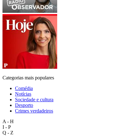
Categorias mais populares
Comédia
Notícias
Sociedade e cultura
Desporto
Crimes verdadeiros
A - H
I - P
Q - Z