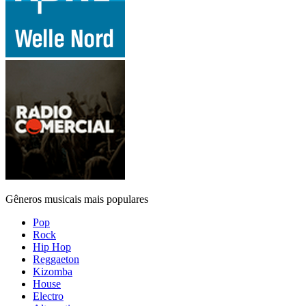
Gêneros musicais mais populares
Pop
Rock
Hip Hop
Reggaeton
Kizomba
House
Electro