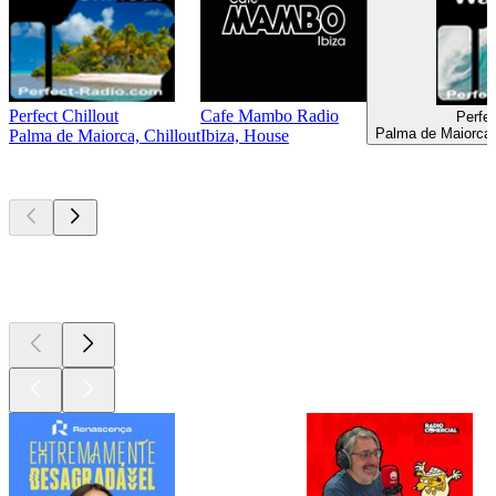
Perfect Chillout
Cafe Mambo Radio
Perfe
Palma de Maiorca, 
Palma de Maiorca, Chillout
Ibiza, House
Podcasts de
topo
Podcasts de
topo
Podcasts de
topo