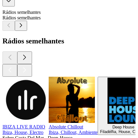
Rádios semelhantes
Rádios semelhantes
Rádios semelhantes
IBIZA LIVE RADIO
Absolute Chillout
Deep House L
Filadélfia, House, Chi
Ibiza, House, Electro
Ibiza, Chillout, Ambiente
Sobre Costa Del Mar - Deep-House