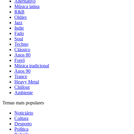
Alternativo
Música latina
R&B
Oldies
Jazz
Indie
Fado
Soul
Techno
Clássico
Anos 80
Forró
Música tradicional
Anos 90
Trance
Heavy Metal
Chillout
Ambiente
Temas mais populares
Noticiário
Cultura
Desporto
Política