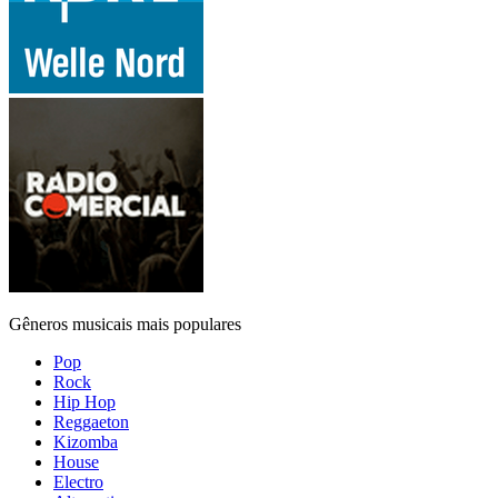
Gêneros musicais mais populares
Pop
Rock
Hip Hop
Reggaeton
Kizomba
House
Electro