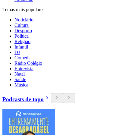
Temas mais populares
Noticiário
Cultura
Desporto
Política
Religião
Infantil
DJ
Comédia
Rádio Colégio
Entrevista
Natal
Saúde
Música
Podcasts de topo