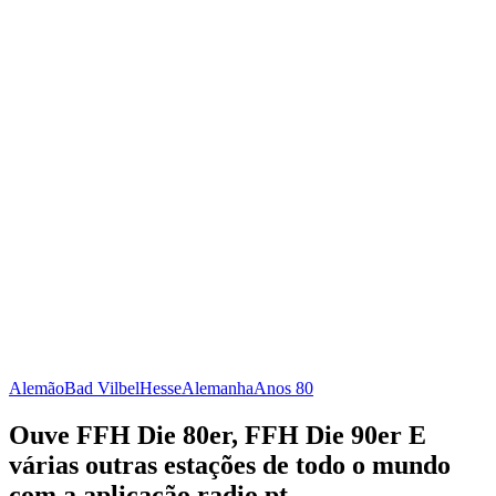
Alemão
Bad Vilbel
Hesse
Alemanha
Anos 80
Ouve FFH Die 80er, FFH Die 90er E
várias outras estações de todo o mundo
com a aplicação radio.pt