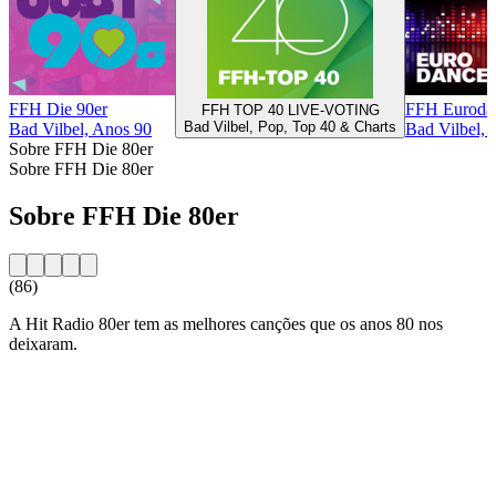
FFH Die 90er
FFH Euroda
FFH TOP 40 LIVE-VOTING
Bad Vilbel, Pop, Top 40 & Charts
Bad Vilbel, Anos 90
Bad Vilbel, 
Sobre FFH Die 80er
Sobre FFH Die 80er
Sobre FFH Die 80er
(86)
A Hit Radio 80er tem as melhores canções que os anos 80 nos
deixaram.
Website da estação