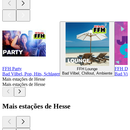
FFH Party
FFH Die
FFH Lounge
Bad Vilbel, Chillout, Ambiente
Bad Vilbel, Pop, Hits, Schlager
Bad Vil
Mais estações de Hesse
Mais estações de Hesse
Mais estações de Hesse