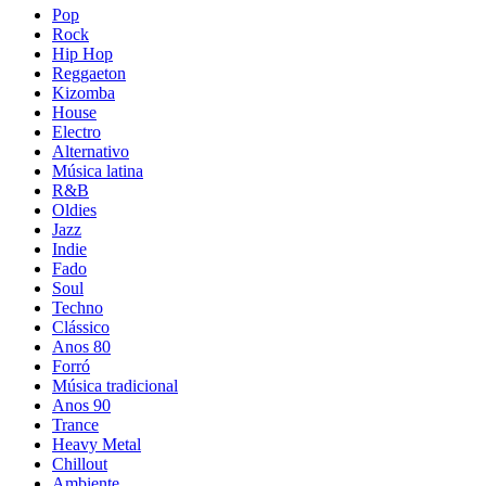
Pop
Rock
Hip Hop
Reggaeton
Kizomba
House
Electro
Alternativo
Música latina
R&B
Oldies
Jazz
Indie
Fado
Soul
Techno
Clássico
Anos 80
Forró
Música tradicional
Anos 90
Trance
Heavy Metal
Chillout
Ambiente