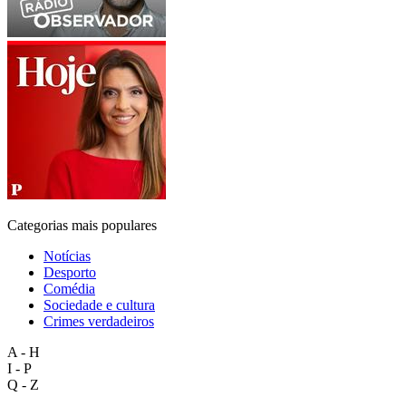
Categorias mais populares
Notícias
Desporto
Comédia
Sociedade e cultura
Crimes verdadeiros
A - H
I - P
Q - Z