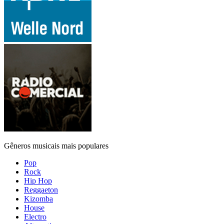
Gêneros musicais mais populares
Pop
Rock
Hip Hop
Reggaeton
Kizomba
House
Electro