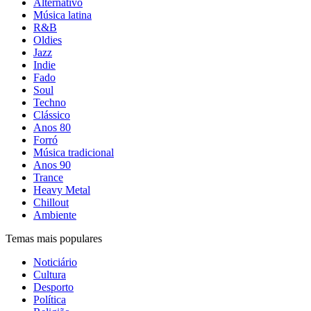
Alternativo
Música latina
R&B
Oldies
Jazz
Indie
Fado
Soul
Techno
Clássico
Anos 80
Forró
Música tradicional
Anos 90
Trance
Heavy Metal
Chillout
Ambiente
Temas mais populares
Noticiário
Cultura
Desporto
Política