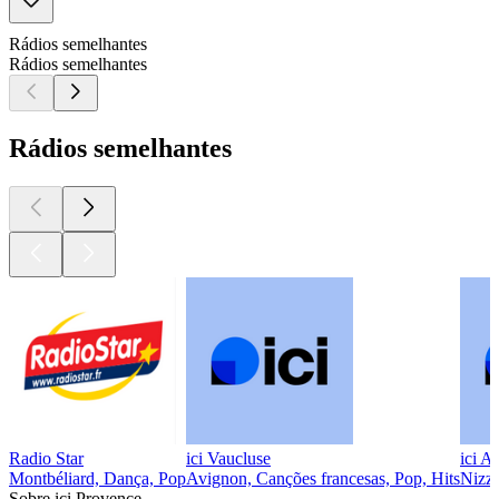
Rádios semelhantes
Rádios semelhantes
Rádios semelhantes
Radio Star
ici Vaucluse
ici A
Montbéliard, Dança, Pop
Avignon, Canções francesas, Pop, Hits
Nizza
Sobre ici Provence