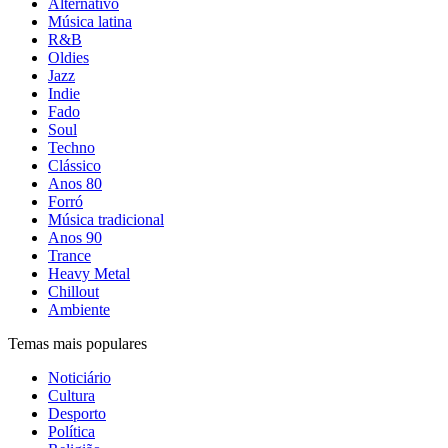
Alternativo
Música latina
R&B
Oldies
Jazz
Indie
Fado
Soul
Techno
Clássico
Anos 80
Forró
Música tradicional
Anos 90
Trance
Heavy Metal
Chillout
Ambiente
Temas mais populares
Noticiário
Cultura
Desporto
Política