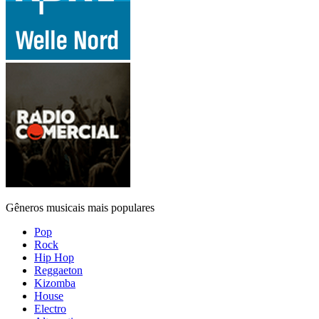
Gêneros musicais mais populares
Pop
Rock
Hip Hop
Reggaeton
Kizomba
House
Electro