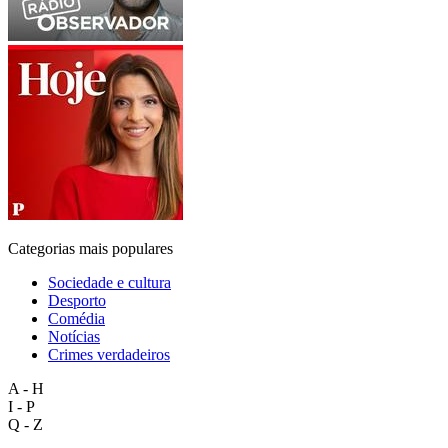
Categorias mais populares
Sociedade e cultura
Desporto
Comédia
Notícias
Crimes verdadeiros
A - H
I - P
Q - Z