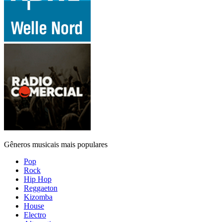
Gêneros musicais mais populares
Pop
Rock
Hip Hop
Reggaeton
Kizomba
House
Electro