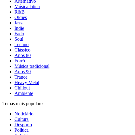
Alternativo
Música latina
R&B
Oldies
Jazz
Indie
Fado
Soul
Techno
Clássico
Anos 80
Forró
Música tradicional
Anos 90
Trance
Heavy Metal
Chillout
Ambiente
Temas mais populares
Noticiário
Cultura
Desporto
Política