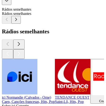
Rádios semelhantes
Rádios semelhantes
Rádios semelhantes
ici Normandie (Calvados - Orne)
TENDANCE OUEST
Cout
Caen, Canções francesas, Hits, Pop
Saint-Lô, Hits, Pop
Sobre ici Cotentin