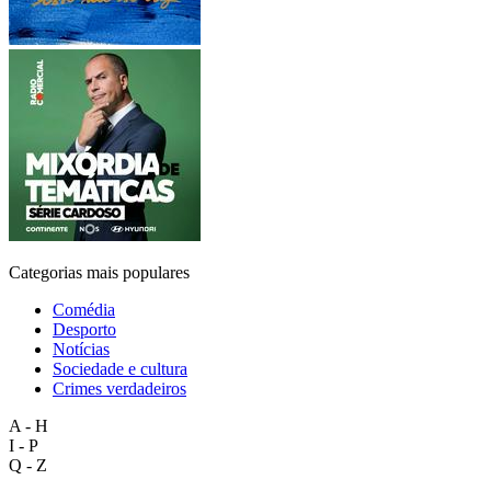
Categorias mais populares
Comédia
Desporto
Notícias
Sociedade e cultura
Crimes verdadeiros
A - H
I - P
Q - Z