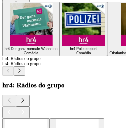
hr4 Der ganz normale Wahnsinn
hr4 Polizeireport
Comédia
Comédia
Cristianism
hr4: Rádios do grupo
hr4: Rádios do grupo
hr4: Rádios do grupo