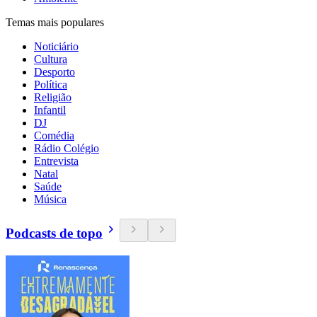
Temas mais populares
Noticiário
Cultura
Desporto
Política
Religião
Infantil
DJ
Comédia
Rádio Colégio
Entrevista
Natal
Saúde
Música
Podcasts de topo