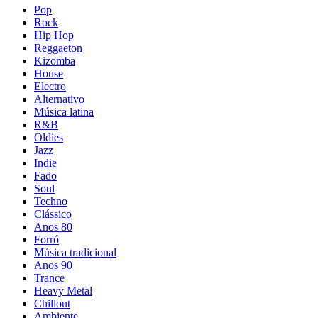
Pop
Rock
Hip Hop
Reggaeton
Kizomba
House
Electro
Alternativo
Música latina
R&B
Oldies
Jazz
Indie
Fado
Soul
Techno
Clássico
Anos 80
Forró
Música tradicional
Anos 90
Trance
Heavy Metal
Chillout
Ambiente