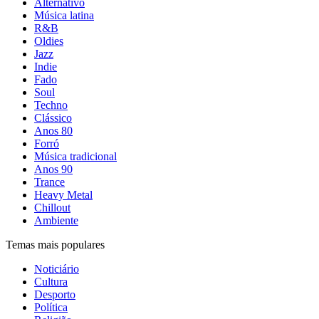
Alternativo
Música latina
R&B
Oldies
Jazz
Indie
Fado
Soul
Techno
Clássico
Anos 80
Forró
Música tradicional
Anos 90
Trance
Heavy Metal
Chillout
Ambiente
Temas mais populares
Noticiário
Cultura
Desporto
Política