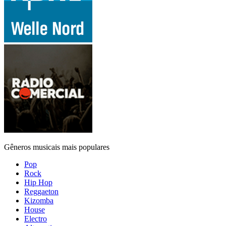
Gêneros musicais mais populares
Pop
Rock
Hip Hop
Reggaeton
Kizomba
House
Electro