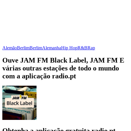
Alemão
Berlim
Berlim
Alemanha
Hip Hop
R&B
Rap
Ouve JAM FM Black Label, JAM FM E
várias outras estações de todo o mundo
com a aplicação radio.pt
Obtenha a aplicação gratuita radio.pt