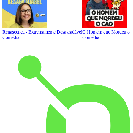
Renascença - Extremamente Desagradável
O Homem que Mordeu o 
Comédia
Comédia