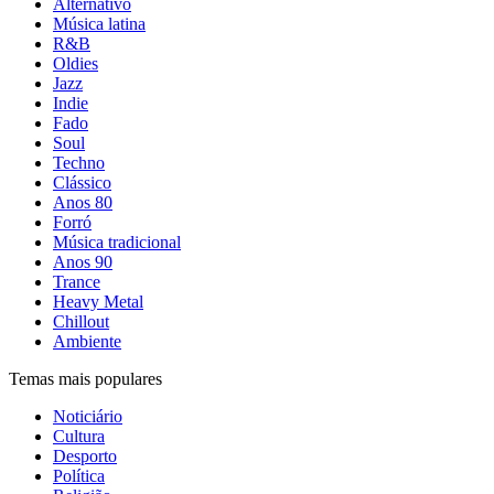
Alternativo
Música latina
R&B
Oldies
Jazz
Indie
Fado
Soul
Techno
Clássico
Anos 80
Forró
Música tradicional
Anos 90
Trance
Heavy Metal
Chillout
Ambiente
Temas mais populares
Noticiário
Cultura
Desporto
Política