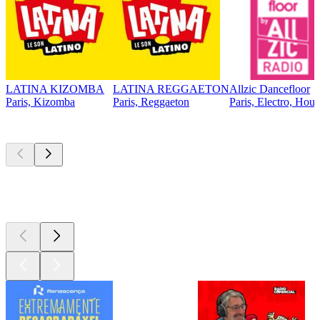
LATINA KIZOMBA
LATINA REGGAETON
Allzic Dancefloor
Paris, Kizomba
Paris, Reggaeton
Paris, Electro, Hous
Podcasts de
topo
Podcasts de
topo
Podcasts de
topo