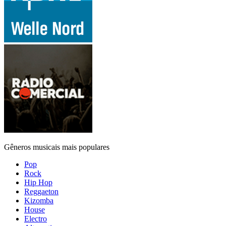
Gêneros musicais mais populares
Pop
Rock
Hip Hop
Reggaeton
Kizomba
House
Electro