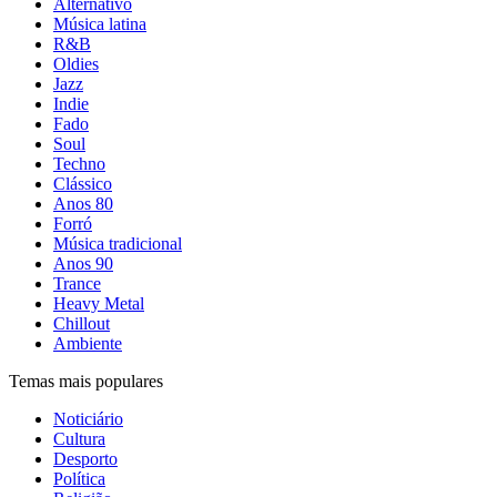
Alternativo
Música latina
R&B
Oldies
Jazz
Indie
Fado
Soul
Techno
Clássico
Anos 80
Forró
Música tradicional
Anos 90
Trance
Heavy Metal
Chillout
Ambiente
Temas mais populares
Noticiário
Cultura
Desporto
Política