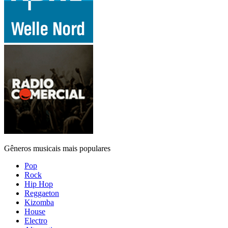
Gêneros musicais mais populares
Pop
Rock
Hip Hop
Reggaeton
Kizomba
House
Electro