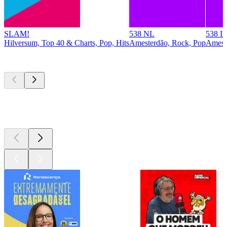
SLAM!
538 NL
538 I
Hilversum, Top 40 & Charts, Pop, Hits
Amesterdão, Rock, Pop
Ameste
Podcasts de
topo
Podcasts de
topo
Podcasts de
topo