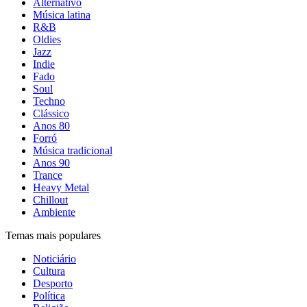
Alternativo
Música latina
R&B
Oldies
Jazz
Indie
Fado
Soul
Techno
Clássico
Anos 80
Forró
Música tradicional
Anos 90
Trance
Heavy Metal
Chillout
Ambiente
Temas mais populares
Noticiário
Cultura
Desporto
Política