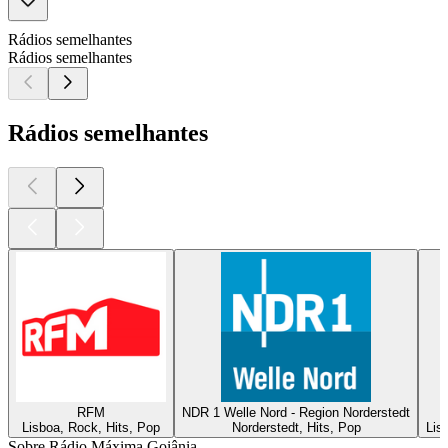
Rádios semelhantes
Rádios semelhantes
Rádios semelhantes
RFM
NDR 1 Welle Nord - Region Norderstedt
Lisboa, Rock, Hits, Pop
Norderstedt, Hits, Pop
Lis
Sobre Rádio Máxima Goiânia