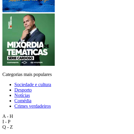
Categorias mais populares
Sociedade e cultura
Desporto
Notícias
Comédia
Crimes verdadeiros
A - H
I - P
Q - Z