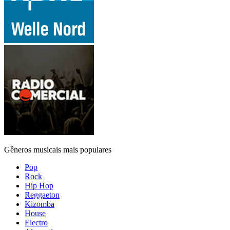
Gêneros musicais mais populares
Pop
Rock
Hip Hop
Reggaeton
Kizomba
House
Electro