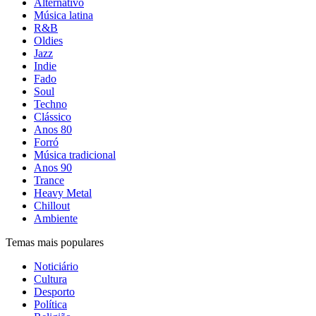
Alternativo
Música latina
R&B
Oldies
Jazz
Indie
Fado
Soul
Techno
Clássico
Anos 80
Forró
Música tradicional
Anos 90
Trance
Heavy Metal
Chillout
Ambiente
Temas mais populares
Noticiário
Cultura
Desporto
Política