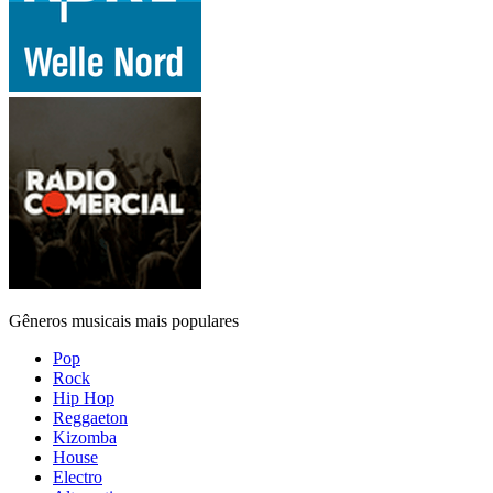
Gêneros musicais mais populares
Pop
Rock
Hip Hop
Reggaeton
Kizomba
House
Electro