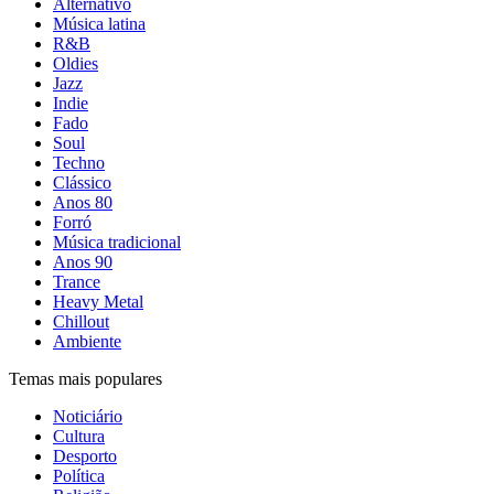
Alternativo
Música latina
R&B
Oldies
Jazz
Indie
Fado
Soul
Techno
Clássico
Anos 80
Forró
Música tradicional
Anos 90
Trance
Heavy Metal
Chillout
Ambiente
Temas mais populares
Noticiário
Cultura
Desporto
Política