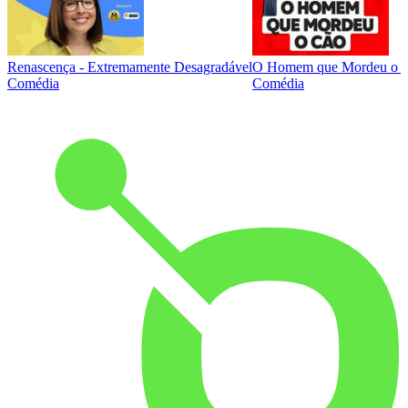
Renascença - Extremamente Desagradável
O Homem que Mordeu o 
Comédia
Comédia