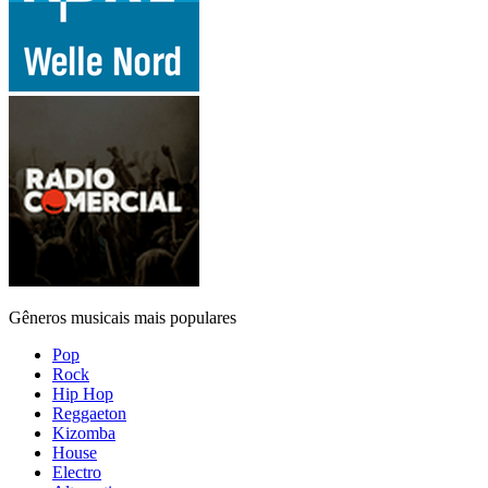
Gêneros musicais mais populares
Pop
Rock
Hip Hop
Reggaeton
Kizomba
House
Electro