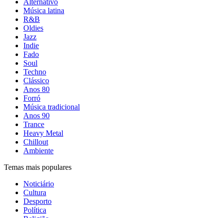
Alternativo
Música latina
R&B
Oldies
Jazz
Indie
Fado
Soul
Techno
Clássico
Anos 80
Forró
Música tradicional
Anos 90
Trance
Heavy Metal
Chillout
Ambiente
Temas mais populares
Noticiário
Cultura
Desporto
Política