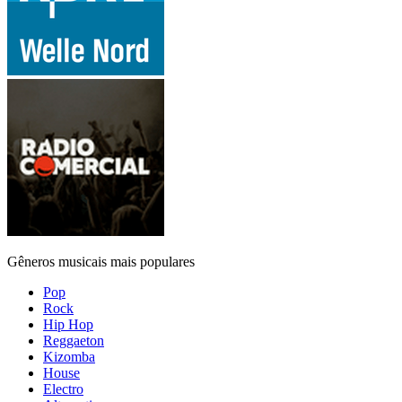
Gêneros musicais mais populares
Pop
Rock
Hip Hop
Reggaeton
Kizomba
House
Electro