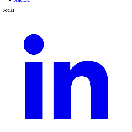
Android
Social