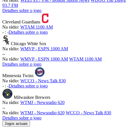
Na rádio:
WEEI 93.7 FM - Boston Sports News
WDGG The Dawg
93.7 FM
Detalhes sobre o jogo
Cleveland Guardians
Na rádio:
WTAM 1100 AM
-
:
-
Detalhes sobre o jogo
Chicago White Sox
Na rádio:
WMVP - ESPN 1000 AM
-
-
Na rádio:
WMVP - ESPN 1000 AM
WTAM 1100 AM
Detalhes sobre o jogo
Minnesota Twins
Na rádio:
WCCO - News Talk 830
-
:
-
Detalhes sobre o jogo
Milwaukee Brewers
Na rádio:
WTMJ - Newsradio 620
-
-
Na rádio:
WTMJ - Newsradio 620
WCCO - News Talk 830
Detalhes sobre o jogo
Jogos actuais