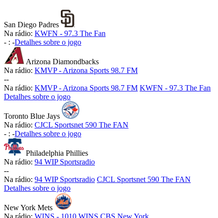
San Diego Padres
Na rádio:
KWFN - 97.3 The Fan
-
:
-
Detalhes sobre o jogo
Arizona Diamondbacks
Na rádio:
KMVP - Arizona Sports 98.7 FM
-
-
Na rádio:
KMVP - Arizona Sports 98.7 FM
KWFN - 97.3 The Fan
Detalhes sobre o jogo
Toronto Blue Jays
Na rádio:
CJCL Sportsnet 590 The FAN
-
:
-
Detalhes sobre o jogo
Philadelphia Phillies
Na rádio:
94 WIP Sportsradio
-
-
Na rádio:
94 WIP Sportsradio
CJCL Sportsnet 590 The FAN
Detalhes sobre o jogo
New York Mets
Na rádio:
WINS - 1010 WINS CBS New York