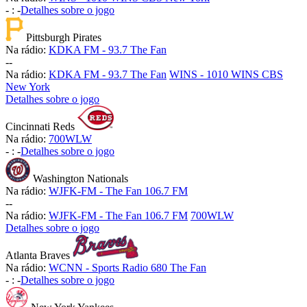
-
:
-
Detalhes sobre o jogo
Pittsburgh Pirates
Na rádio:
KDKA FM - 93.7 The Fan
-
-
Na rádio:
KDKA FM - 93.7 The Fan
WINS - 1010 WINS CBS
New York
Detalhes sobre o jogo
Cincinnati Reds
Na rádio:
700WLW
-
:
-
Detalhes sobre o jogo
Washington Nationals
Na rádio:
WJFK-FM - The Fan 106.7 FM
-
-
Na rádio:
WJFK-FM - The Fan 106.7 FM
700WLW
Detalhes sobre o jogo
Atlanta Braves
Na rádio:
WCNN - Sports Radio 680 The Fan
-
:
-
Detalhes sobre o jogo