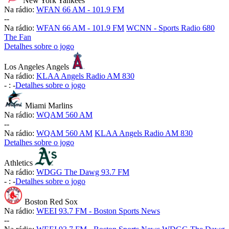
New York Yankees
Na rádio:
WFAN 66 AM - 101.9 FM
-
-
Na rádio:
WFAN 66 AM - 101.9 FM
WCNN - Sports Radio 680
The Fan
Detalhes sobre o jogo
Los Angeles Angels
Na rádio:
KLAA Angels Radio AM 830
-
:
-
Detalhes sobre o jogo
Miami Marlins
Na rádio:
WQAM 560 AM
-
-
Na rádio:
WQAM 560 AM
KLAA Angels Radio AM 830
Detalhes sobre o jogo
Athletics
Na rádio:
WDGG The Dawg 93.7 FM
-
:
-
Detalhes sobre o jogo
Boston Red Sox
Na rádio:
WEEI 93.7 FM - Boston Sports News
-
-