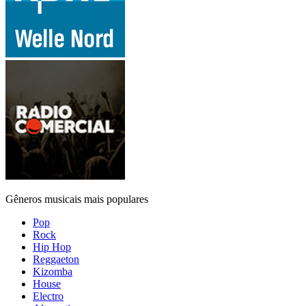
Gêneros musicais mais populares
Pop
Rock
Hip Hop
Reggaeton
Kizomba
House
Electro