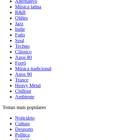
Alternativo
Música latina
R&B
Oldies
Jazz
Indie
Fado
Soul
Techno
Clássico
Anos 80
Forró
Música tradicional
Anos 90
Trance
Heavy Metal
Chillout
Ambiente
Temas mais populares
Noticiário
Cultura
Desporto
Política