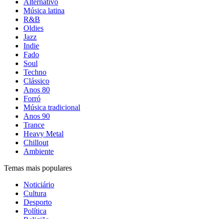
Alternativo
Música latina
R&B
Oldies
Jazz
Indie
Fado
Soul
Techno
Clássico
Anos 80
Forró
Música tradicional
Anos 90
Trance
Heavy Metal
Chillout
Ambiente
Temas mais populares
Noticiário
Cultura
Desporto
Política