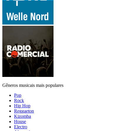
Gêneros musicais mais populares
Pop
Rock
Hip Hop
Reggaeton
Kizomba
House
Electro