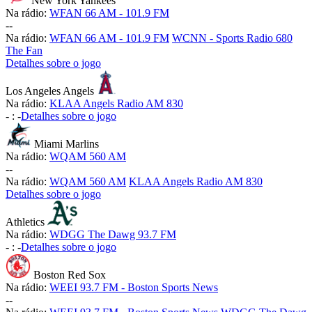
New York Yankees
Na rádio:
WFAN 66 AM - 101.9 FM
-
-
Na rádio:
WFAN 66 AM - 101.9 FM
WCNN - Sports Radio 680
The Fan
Detalhes sobre o jogo
Los Angeles Angels
Na rádio:
KLAA Angels Radio AM 830
-
:
-
Detalhes sobre o jogo
Miami Marlins
Na rádio:
WQAM 560 AM
-
-
Na rádio:
WQAM 560 AM
KLAA Angels Radio AM 830
Detalhes sobre o jogo
Athletics
Na rádio:
WDGG The Dawg 93.7 FM
-
:
-
Detalhes sobre o jogo
Boston Red Sox
Na rádio:
WEEI 93.7 FM - Boston Sports News
-
-