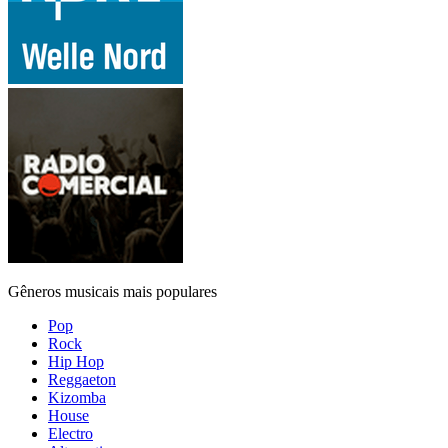
Gêneros musicais mais populares
Pop
Rock
Hip Hop
Reggaeton
Kizomba
House
Electro