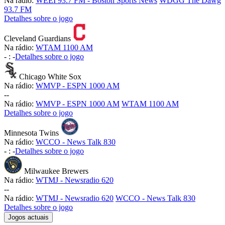
Na rádio:
WEEI 93.7 FM - Boston Sports News
WDGG The Dawg
93.7 FM
Detalhes sobre o jogo
Cleveland Guardians
Na rádio:
WTAM 1100 AM
-
:
-
Detalhes sobre o jogo
Chicago White Sox
Na rádio:
WMVP - ESPN 1000 AM
-
-
Na rádio:
WMVP - ESPN 1000 AM
WTAM 1100 AM
Detalhes sobre o jogo
Minnesota Twins
Na rádio:
WCCO - News Talk 830
-
:
-
Detalhes sobre o jogo
Milwaukee Brewers
Na rádio:
WTMJ - Newsradio 620
-
-
Na rádio:
WTMJ - Newsradio 620
WCCO - News Talk 830
Detalhes sobre o jogo
Jogos actuais