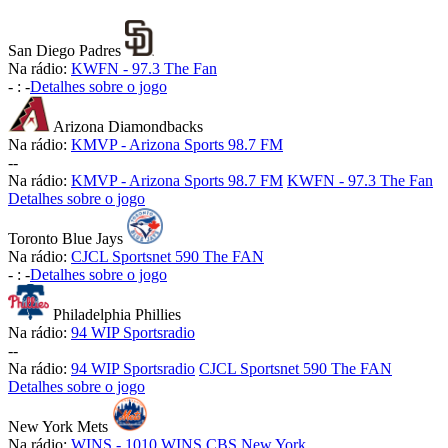
San Diego Padres
Na rádio:
KWFN - 97.3 The Fan
-
:
-
Detalhes sobre o jogo
Arizona Diamondbacks
Na rádio:
KMVP - Arizona Sports 98.7 FM
-
-
Na rádio:
KMVP - Arizona Sports 98.7 FM
KWFN - 97.3 The Fan
Detalhes sobre o jogo
Toronto Blue Jays
Na rádio:
CJCL Sportsnet 590 The FAN
-
:
-
Detalhes sobre o jogo
Philadelphia Phillies
Na rádio:
94 WIP Sportsradio
-
-
Na rádio:
94 WIP Sportsradio
CJCL Sportsnet 590 The FAN
Detalhes sobre o jogo
New York Mets
Na rádio:
WINS - 1010 WINS CBS New York