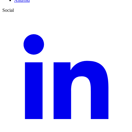
Android
Social