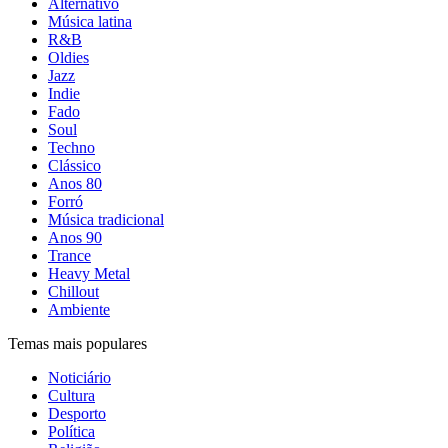
Alternativo
Música latina
R&B
Oldies
Jazz
Indie
Fado
Soul
Techno
Clássico
Anos 80
Forró
Música tradicional
Anos 90
Trance
Heavy Metal
Chillout
Ambiente
Temas mais populares
Noticiário
Cultura
Desporto
Política