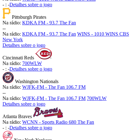
-
:
-
Detalhes sobre o jogo
Pittsburgh Pirates
Na rádio:
KDKA FM - 93.7 The Fan
-
-
Na rádio:
KDKA FM - 93.7 The Fan
WINS - 1010 WINS CBS
New York
Detalhes sobre o jogo
Cincinnati Reds
Na rádio:
700WLW
-
:
-
Detalhes sobre o jogo
Washington Nationals
Na rádio:
WJFK-FM - The Fan 106.7 FM
-
-
Na rádio:
WJFK-FM - The Fan 106.7 FM
700WLW
Detalhes sobre o jogo
Atlanta Braves
Na rádio:
WCNN - Sports Radio 680 The Fan
-
:
-
Detalhes sobre o jogo