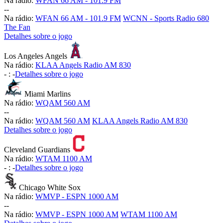
Na rádio:
WFAN 66 AM - 101.9 FM
-
-
Na rádio:
WFAN 66 AM - 101.9 FM
WCNN - Sports Radio 680
The Fan
Detalhes sobre o jogo
Los Angeles Angels
Na rádio:
KLAA Angels Radio AM 830
-
:
-
Detalhes sobre o jogo
Miami Marlins
Na rádio:
WQAM 560 AM
-
-
Na rádio:
WQAM 560 AM
KLAA Angels Radio AM 830
Detalhes sobre o jogo
Cleveland Guardians
Na rádio:
WTAM 1100 AM
-
:
-
Detalhes sobre o jogo
Chicago White Sox
Na rádio:
WMVP - ESPN 1000 AM
-
-
Na rádio:
WMVP - ESPN 1000 AM
WTAM 1100 AM