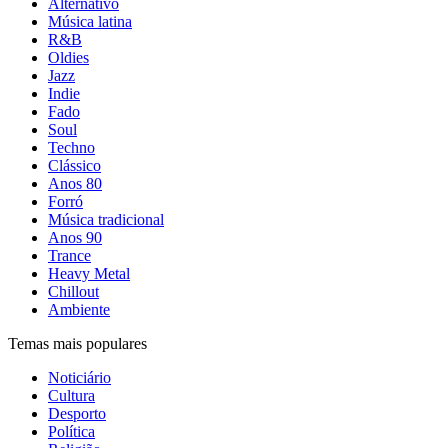
Alternativo
Música latina
R&B
Oldies
Jazz
Indie
Fado
Soul
Techno
Clássico
Anos 80
Forró
Música tradicional
Anos 90
Trance
Heavy Metal
Chillout
Ambiente
Temas mais populares
Noticiário
Cultura
Desporto
Política