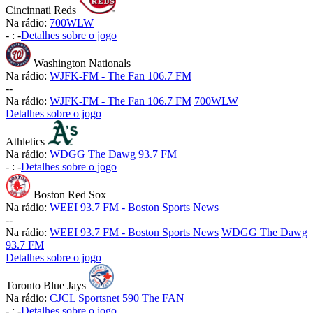
Cincinnati Reds
Na rádio:
700WLW
-
:
-
Detalhes sobre o jogo
Washington Nationals
Na rádio:
WJFK-FM - The Fan 106.7 FM
-
-
Na rádio:
WJFK-FM - The Fan 106.7 FM
700WLW
Detalhes sobre o jogo
Athletics
Na rádio:
WDGG The Dawg 93.7 FM
-
:
-
Detalhes sobre o jogo
Boston Red Sox
Na rádio:
WEEI 93.7 FM - Boston Sports News
-
-
Na rádio:
WEEI 93.7 FM - Boston Sports News
WDGG The Dawg
93.7 FM
Detalhes sobre o jogo
Toronto Blue Jays
Na rádio:
CJCL Sportsnet 590 The FAN
-
:
-
Detalhes sobre o jogo