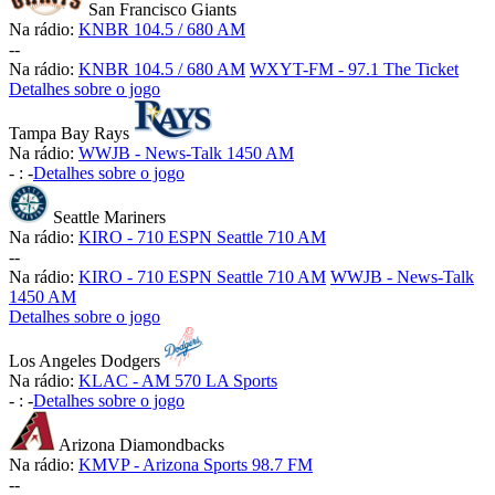
San Francisco Giants
Na rádio:
KNBR 104.5 / 680 AM
-
-
Na rádio:
KNBR 104.5 / 680 AM
WXYT-FM - 97.1 The Ticket
Detalhes sobre o jogo
Tampa Bay Rays
Na rádio:
WWJB - News-Talk 1450 AM
-
:
-
Detalhes sobre o jogo
Seattle Mariners
Na rádio:
KIRO - 710 ESPN Seattle 710 AM
-
-
Na rádio:
KIRO - 710 ESPN Seattle 710 AM
WWJB - News-Talk
1450 AM
Detalhes sobre o jogo
Los Angeles Dodgers
Na rádio:
KLAC - AM 570 LA Sports
-
:
-
Detalhes sobre o jogo
Arizona Diamondbacks
Na rádio:
KMVP - Arizona Sports 98.7 FM
-
-