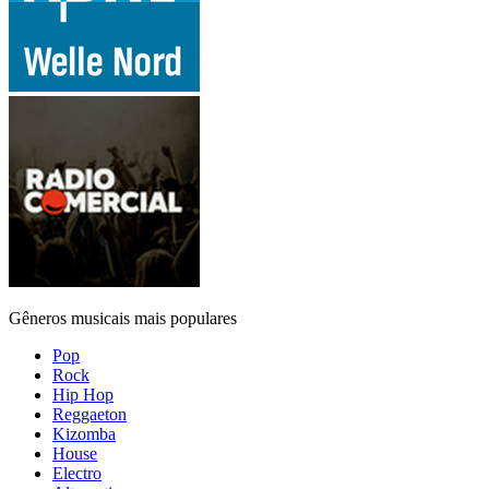
Gêneros musicais mais populares
Pop
Rock
Hip Hop
Reggaeton
Kizomba
House
Electro