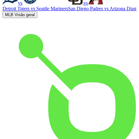
vs
vs
Detroit Tigers
vs
Seattle Mariners
San Diego Padres
vs
Arizona Diam
MLB Visão geral