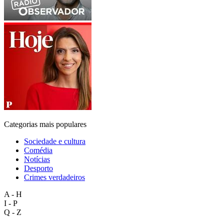
Categorias mais populares
Sociedade e cultura
Comédia
Notícias
Desporto
Crimes verdadeiros
A - H
I - P
Q - Z