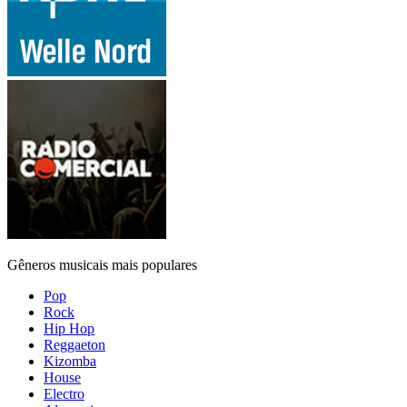
Gêneros musicais mais populares
Pop
Rock
Hip Hop
Reggaeton
Kizomba
House
Electro