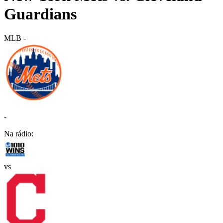
Guardians
MLB
-
-
Na rádio:
vs