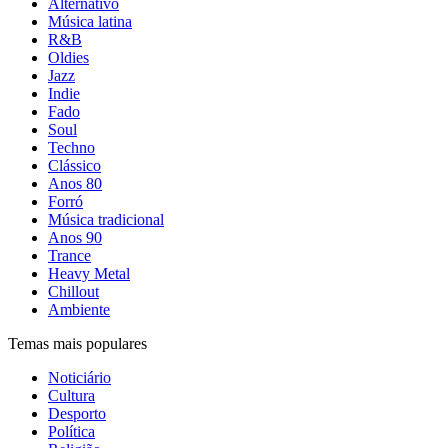
Alternativo
Música latina
R&B
Oldies
Jazz
Indie
Fado
Soul
Techno
Clássico
Anos 80
Forró
Música tradicional
Anos 90
Trance
Heavy Metal
Chillout
Ambiente
Temas mais populares
Noticiário
Cultura
Desporto
Política