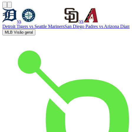
vs
vs
Detroit Tigers
vs
Seattle Mariners
San Diego Padres
vs
Arizona Diam
MLB Visão geral