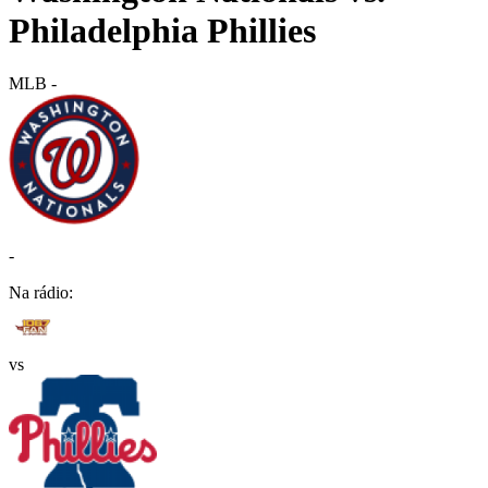
Philadelphia Phillies
MLB
-
-
Na rádio:
vs