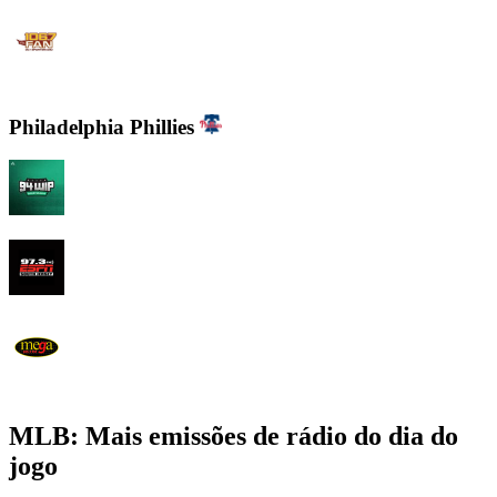
WJFK-FM - The Fan 106.7 FM
Philadelphia Phillies
94 WIP Sportsradio
97.3 ESPN
WEMG La Mega 105.7 FM
MLB: Mais emissões de rádio do dia do
jogo