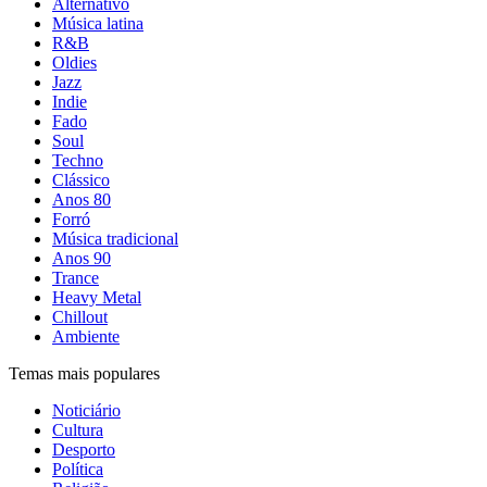
Alternativo
Música latina
R&B
Oldies
Jazz
Indie
Fado
Soul
Techno
Clássico
Anos 80
Forró
Música tradicional
Anos 90
Trance
Heavy Metal
Chillout
Ambiente
Temas mais populares
Noticiário
Cultura
Desporto
Política