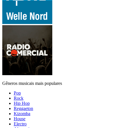
Gêneros musicais mais populares
Pop
Rock
Hip Hop
Reggaeton
Kizomba
House
Electro