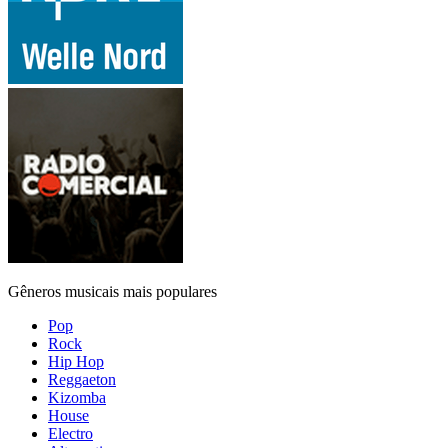
Gêneros musicais mais populares
Pop
Rock
Hip Hop
Reggaeton
Kizomba
House
Electro