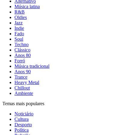
Alternativo
Música latina
R&B
Oldies
Jazz
Indie
Fado
Soul
Techno
Clássico
Anos 80
Forró
Música tradicional
Anos 90
Trance
Heavy Metal
Chillout
Ambiente
Temas mais populares
Noticiário
Cultura
Desporto
Política