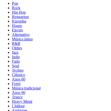
Pop
Rock
Hip Hop
Reggaeton
Kizomba
House
Electro
Alternativo
Música latina
R&B
Oldies
Jazz
Indie
Fado
Soul
Techno
Clássico
Anos 80
Forró
Música tradicional
Anos 90
Trance
Heavy Metal
Chillout
Ambiente