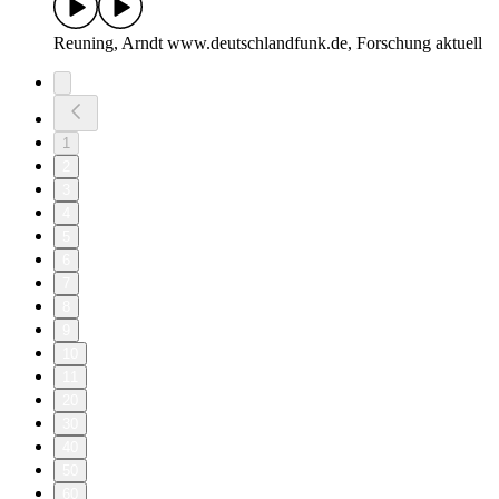
Reuning, Arndt www.deutschlandfunk.de, Forschung aktuell
1
2
3
4
5
6
7
8
9
10
11
20
30
40
50
60