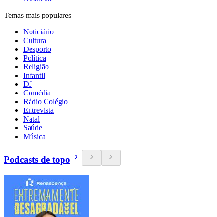
Temas mais populares
Noticiário
Cultura
Desporto
Política
Religião
Infantil
DJ
Comédia
Rádio Colégio
Entrevista
Natal
Saúde
Música
Podcasts de topo