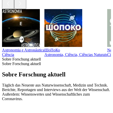
Astronomia e Astronáutica
ШоПоКо
New
Ciência
Astronomia, Ciência, Ciências Naturais
Ciê
Sobre Forschung aktuell
Sobre Forschung aktuell
Sobre Forschung aktuell
Täglich das Neueste aus Naturwissenschaft, Medizin und Technik.
Berichte, Reportagen und Interviews aus der Welt der Wissenschaft.
Außerdem: Wissenswertes und Wissenschaftliches zum
Coronavirus.
Sítio Web de podcast