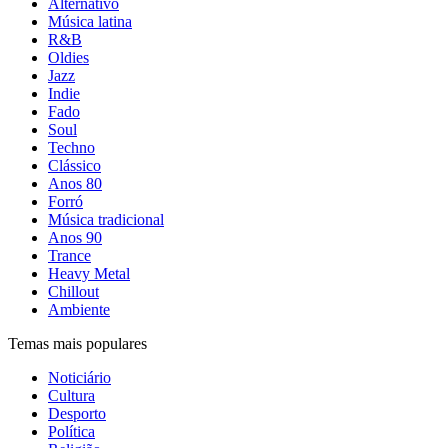
Alternativo
Música latina
R&B
Oldies
Jazz
Indie
Fado
Soul
Techno
Clássico
Anos 80
Forró
Música tradicional
Anos 90
Trance
Heavy Metal
Chillout
Ambiente
Temas mais populares
Noticiário
Cultura
Desporto
Política