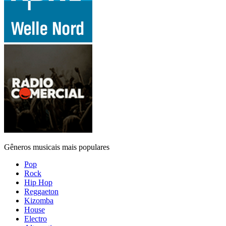
Gêneros musicais mais populares
Pop
Rock
Hip Hop
Reggaeton
Kizomba
House
Electro