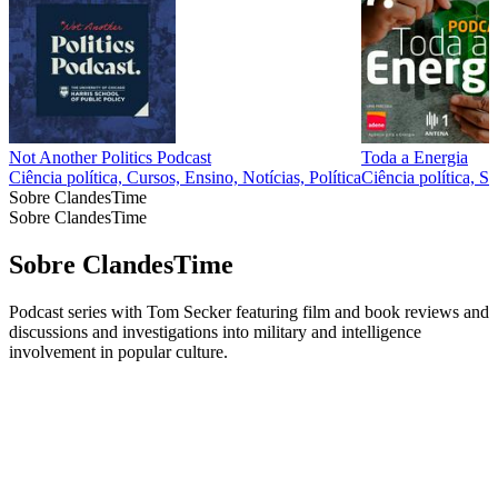
Not Another Politics Podcast
Toda a Energia
Ciência política, Cursos, Ensino, Notícias, Política
Ciência política, S
Sobre ClandesTime
Sobre ClandesTime
Sobre ClandesTime
Podcast series with Tom Secker featuring film and book reviews and
discussions and investigations into military and intelligence
involvement in popular culture.
Sítio Web de podcast