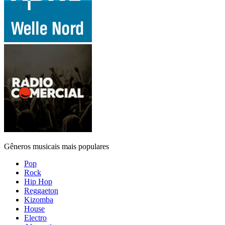
Gêneros musicais mais populares
Pop
Rock
Hip Hop
Reggaeton
Kizomba
House
Electro