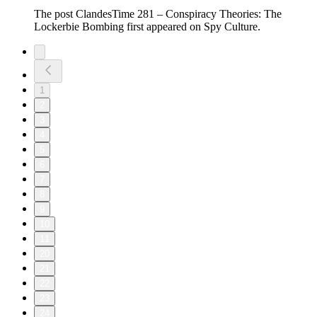
The post ClandesTime 281 – Conspiracy Theories: The
Lockerbie Bombing first appeared on Spy Culture.
1
2
3
4
5
6
7
8
9
10
11
20
21
22
23
24