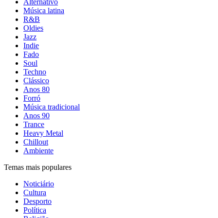
Alternativo
Música latina
R&B
Oldies
Jazz
Indie
Fado
Soul
Techno
Clássico
Anos 80
Forró
Música tradicional
Anos 90
Trance
Heavy Metal
Chillout
Ambiente
Temas mais populares
Noticiário
Cultura
Desporto
Política