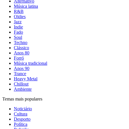
Alternativo
Música latina
R&B
Oldies
Jazz
Indie
Fado
Soul
Techno
Clássico
Anos 80
Forró
Música tradicional
Anos 90
Trance
Heavy Metal
Chillout
Ambiente
Temas mais populares
Noticiário
Cultura
Desporto
Política