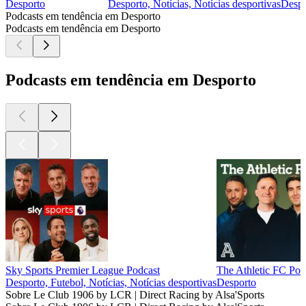
Desporto
Desporto, Notícias, Notícias desportivas
Despo
Podcasts em tendência em Desporto
Podcasts em tendência em Desporto
Podcasts em tendência em Desporto
Sky Sports Premier League Podcast
The Athletic FC Pod
Desporto, Futebol, Notícias, Notícias desportivas
Desporto
Sobre Le Club 1906 by LCR | Direct Racing by Alsa'Sports