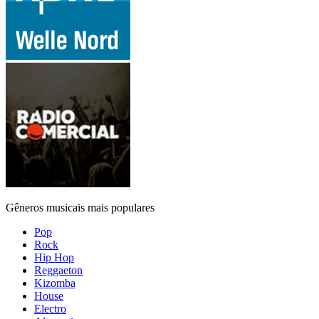
Gêneros musicais mais populares
Pop
Rock
Hip Hop
Reggaeton
Kizomba
House
Electro