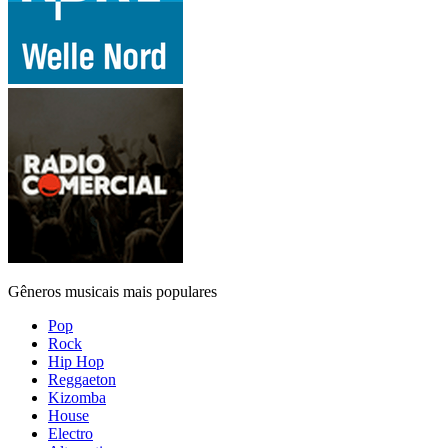
Gêneros musicais mais populares
Pop
Rock
Hip Hop
Reggaeton
Kizomba
House
Electro