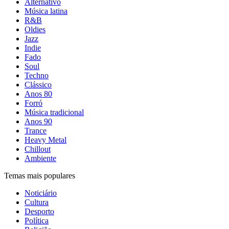
Alternativo
Música latina
R&B
Oldies
Jazz
Indie
Fado
Soul
Techno
Clássico
Anos 80
Forró
Música tradicional
Anos 90
Trance
Heavy Metal
Chillout
Ambiente
Temas mais populares
Noticiário
Cultura
Desporto
Política