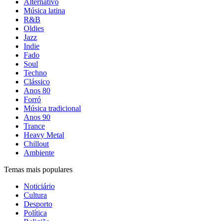
Alternativo
Música latina
R&B
Oldies
Jazz
Indie
Fado
Soul
Techno
Clássico
Anos 80
Forró
Música tradicional
Anos 90
Trance
Heavy Metal
Chillout
Ambiente
Temas mais populares
Noticiário
Cultura
Desporto
Política