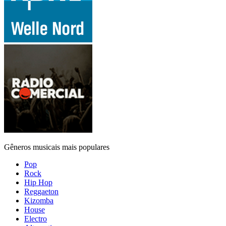
Gêneros musicais mais populares
Pop
Rock
Hip Hop
Reggaeton
Kizomba
House
Electro