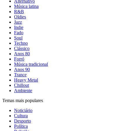
Alternativo
Música latina
R&B
Oldies
Jazz
Indie
Fado
Soul
Techno
Clássico
Anos 80
Forró
Música tradicional
Anos 90
Trance
Heavy Metal
Chillout
Ambiente
Temas mais populares
Noticiário
Cultura
Desporto
Política