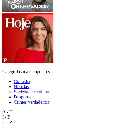
Categorias mais populares
Comédia
Notícias
Sociedade e cultura
Desporto
Crimes verdadeiros
A - H
I - P
Q - Z