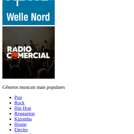
Gêneros musicais mais populares
Pop
Rock
Hip Hop
Reggaeton
Kizomba
House
Electro