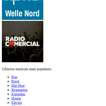
Gêneros musicais mais populares
Pop
Rock
Hip Hop
Reggaeton
Kizomba
House
Electro