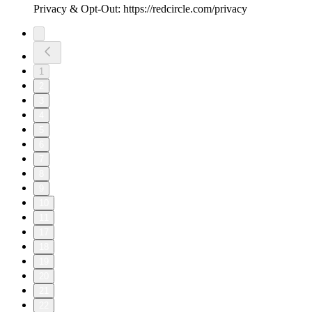
Privacy & Opt-Out: https://redcircle.com/privacy
1
2
3
4
5
6
7
8
9
10
11
17
18
19
20
21
22