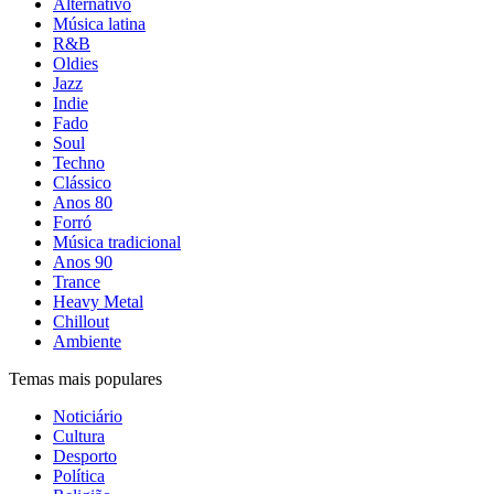
Alternativo
Música latina
R&B
Oldies
Jazz
Indie
Fado
Soul
Techno
Clássico
Anos 80
Forró
Música tradicional
Anos 90
Trance
Heavy Metal
Chillout
Ambiente
Temas mais populares
Noticiário
Cultura
Desporto
Política