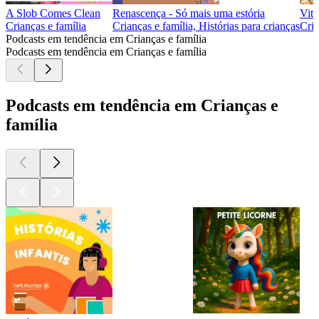
A Slob Comes Clean
Renascença - Só mais uma estória
Vitó
Crianças e família
Crianças e família, Histórias para crianças
Cria
Podcasts em tendência em Crianças e família
Podcasts em tendência em Crianças e família
Podcasts em tendência em Crianças e
família