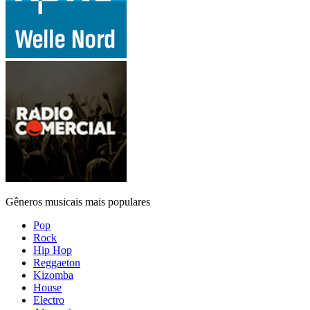
Gêneros musicais mais populares
Pop
Rock
Hip Hop
Reggaeton
Kizomba
House
Electro