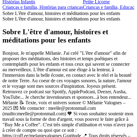
Histórias Infantis
Petite Licorne
Crianças e família, Histórias para crianças
Crianças e família, Educação
Sobre L'être d'amour, histoires et méditations pour les enfants
Sobre L'être d'amour, histoires et méditations pour les enfants
Sobre L'être d'amour, histoires et
méditations pour les enfants
Bonjour, Je m'appelle Mélanie. J'ai créé "L'être d'amour" afin de
proposer des méditations, des histoires et temps poétiques et
contemplatifs pour les enfants et tous ceux qui savent se connecter
au merveilleux. L'être d'amour est une éloge à la lenteur, à
l'immersion dans la belle écoute, en contact avec le réel et la beauté
de notre Terre. Au coeur de ces voyages sonores, la nature, l'amour
et le voyage sont mes sources d'inspiration. Joyeux présent.
Retrouvez ce podcast sur Spotify, ApplePodcast, Deezer, Ausha,
YouTube... Je cherche investisseurs et sponsors...à bon entendeur...
Mélanie 📝 Texte, voix et univers sonore © Mélanie Valognes –
2025 💌 Me contacter : meelle@protonmail.com
(mailto:meelle@protonmail.com) 🧡 Si vous souhaitez soutenir mon
travail sous la forme de don d'argent, vous pouvez le faire grâce à
"Buy Me a Coffee". C'est très simple d'utilisation et vous n'avez pas
à créer de compte ou quoi que ce soit :
https://coff.ee/melanievalognes Gratitude 📍 Tous droits réservés –