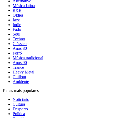
Alternativo
Música latina
R&B
Oldies
Jazz
Indie
Fado
Soul
Techno
Clássico
Anos 80
Forró
Música tradicional
Anos 90
Trance
Heavy Metal
Chillout
Ambiente
Temas mais populares
Noticiário
Cultura
Desporto
Política