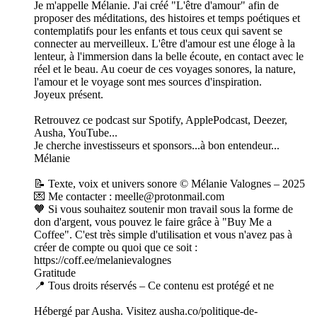
Je m'appelle Mélanie. J'ai créé "L'être d'amour" afin de
proposer des méditations, des histoires et temps poétiques et
contemplatifs pour les enfants et tous ceux qui savent se
connecter au merveilleux. L'être d'amour est une éloge à la
lenteur, à l'immersion dans la belle écoute, en contact avec le
réel et le beau. Au coeur de ces voyages sonores, la nature,
l'amour et le voyage sont mes sources d'inspiration.
Joyeux présent.
Retrouvez ce podcast sur Spotify, ApplePodcast, Deezer,
Ausha, YouTube...
Je cherche investisseurs et sponsors...à bon entendeur...
Mélanie
📝 Texte, voix et univers sonore © Mélanie Valognes – 2025
💌 Me contacter : meelle@protonmail.com
🧡 Si vous souhaitez soutenir mon travail sous la forme de
don d'argent, vous pouvez le faire grâce à "Buy Me a
Coffee". C'est très simple d'utilisation et vous n'avez pas à
créer de compte ou quoi que ce soit :
https://coff.ee/melanievalognes
Gratitude
📍 Tous droits réservés – Ce contenu est protégé et ne
Hébergé par Ausha. Visitez ausha.co/politique-de-