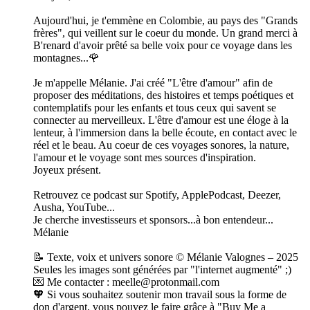
Aujourd'hui, je t'emmène en Colombie, au pays des "Grands
frères", qui veillent sur le coeur du monde. Un grand merci à
B'renard d'avoir prêté sa belle voix pour ce voyage dans les
montagnes...🌹
Je m'appelle Mélanie. J'ai créé "L'être d'amour" afin de
proposer des méditations, des histoires et temps poétiques et
contemplatifs pour les enfants et tous ceux qui savent se
connecter au merveilleux. L'être d'amour est une éloge à la
lenteur, à l'immersion dans la belle écoute, en contact avec le
réel et le beau. Au coeur de ces voyages sonores, la nature,
l'amour et le voyage sont mes sources d'inspiration.
Joyeux présent.
Retrouvez ce podcast sur Spotify, ApplePodcast, Deezer,
Ausha, YouTube...
Je cherche investisseurs et sponsors...à bon entendeur...
Mélanie
📝 Texte, voix et univers sonore © Mélanie Valognes – 2025
Seules les images sont générées par "l'internet augmenté" ;)
💌 Me contacter : meelle@protonmail.com
🧡 Si vous souhaitez soutenir mon travail sous la forme de
don d'argent, vous pouvez le faire grâce à "Buy Me a