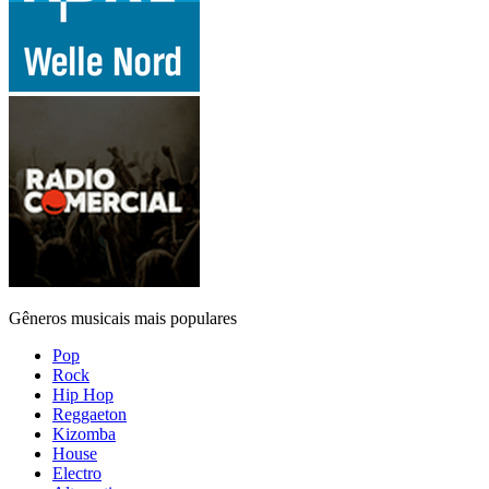
Gêneros musicais mais populares
Pop
Rock
Hip Hop
Reggaeton
Kizomba
House
Electro