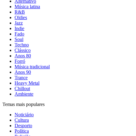
Alternativo
Música latina
R&B
Oldies
Jazz
Indie
Fado
Soul
Techno
Clássico
Anos 80
Forró
Música tradicional
Anos 90
Trance
Heavy Metal
Chillout
Ambiente
Temas mais populares
Noticiário
Cultura
Desporto
Política