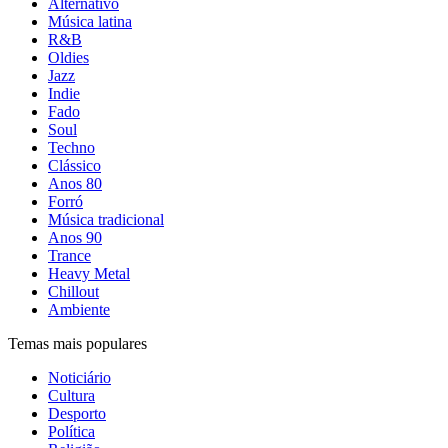
Alternativo
Música latina
R&B
Oldies
Jazz
Indie
Fado
Soul
Techno
Clássico
Anos 80
Forró
Música tradicional
Anos 90
Trance
Heavy Metal
Chillout
Ambiente
Temas mais populares
Noticiário
Cultura
Desporto
Política