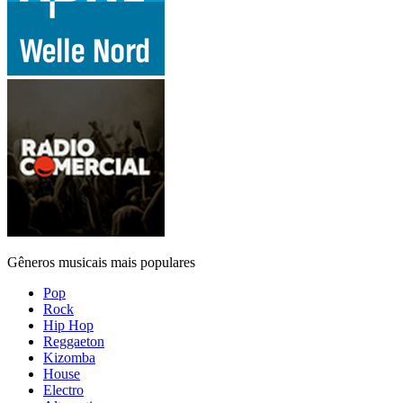
Gêneros musicais mais populares
Pop
Rock
Hip Hop
Reggaeton
Kizomba
House
Electro