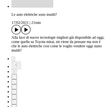
Le auto elettriche sono inutili?
17/02/2021
|
21min
Alla luce di nuove tecnologie migliori già disponibile ad oggi,
come quella su Toyota mirai, mi viene da pensare ma non è
che le auto elettriche cosi come le voglio vendere oggi siano
inutili?
1
2
3
4
5
6
7
8