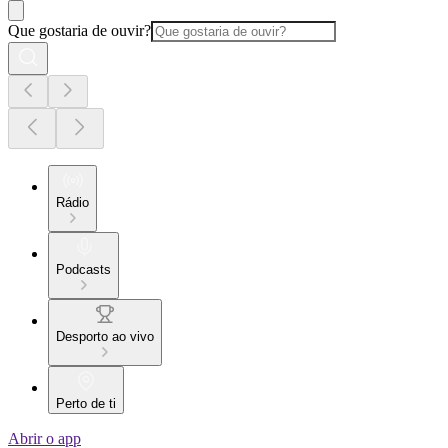
Que gostaria de ouvir?
Rádio
Podcasts
Desporto ao vivo
Perto de ti
Abrir o app