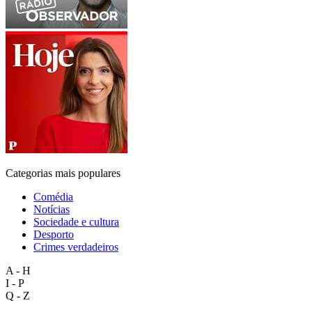
Categorias mais populares
Comédia
Notícias
Sociedade e cultura
Desporto
Crimes verdadeiros
A - H
I - P
Q - Z