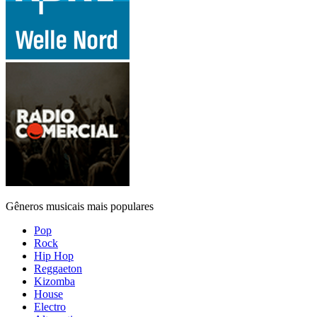
Gêneros musicais mais populares
Pop
Rock
Hip Hop
Reggaeton
Kizomba
House
Electro