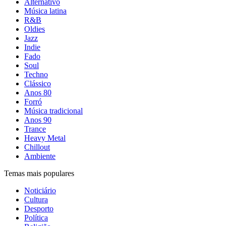
Alternativo
Música latina
R&B
Oldies
Jazz
Indie
Fado
Soul
Techno
Clássico
Anos 80
Forró
Música tradicional
Anos 90
Trance
Heavy Metal
Chillout
Ambiente
Temas mais populares
Noticiário
Cultura
Desporto
Política