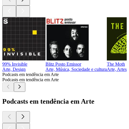
99% Invisible
Blitz Posto Emissor
The Moth
Arte, Design
Arte, Música, Sociedade e cultura
Arte, Artes 
Podcasts em tendência em Arte
Podcasts em tendência em Arte
Podcasts em tendência em Arte