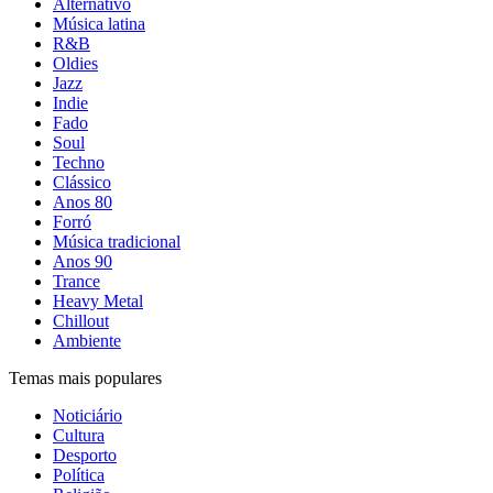
Alternativo
Música latina
R&B
Oldies
Jazz
Indie
Fado
Soul
Techno
Clássico
Anos 80
Forró
Música tradicional
Anos 90
Trance
Heavy Metal
Chillout
Ambiente
Temas mais populares
Noticiário
Cultura
Desporto
Política