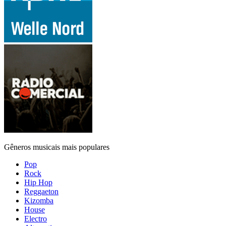
Gêneros musicais mais populares
Pop
Rock
Hip Hop
Reggaeton
Kizomba
House
Electro