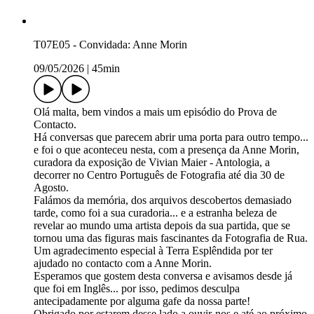
T07E05 - Convidada: Anne Morin
09/05/2026
|
45min
Olá malta, bem vindos a mais um episódio do Prova de
Contacto.
Há conversas que parecem abrir uma porta para outro tempo...
e foi o que aconteceu nesta, com a presença da Anne Morin,
curadora da exposição de Vivian Maier - Antologia, a
decorrer no Centro Português de Fotografia até dia 30 de
Agosto.
Falámos da memória, dos arquivos descobertos demasiado
tarde, como foi a sua curadoria... e a estranha beleza de
revelar ao mundo uma artista depois da sua partida, que se
tornou uma das figuras mais fascinantes da Fotografia de Rua.
Um agradecimento especial à Terra Esplêndida por ter
ajudado no contacto com a Anne Morin.
Esperamos que gostem desta conversa e avisamos desde já
que foi em Inglês... por isso, pedimos desculpa
antecipadamente por alguma gafe da nossa parte!
Obrigado por estarem desse lado a ouvir-nos e até ao próximo