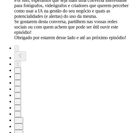
Por isso, esperamos que seja mais uma conversa interessante
para fotógrafos, videógrafos e criadores que querem perceber
como usar a IA na gestão do seu negócio e quais as
potencialidades (e alertas) do uso da mesma.
Se gostarem desta conversa, partilhem nas vossas redes
sociais ou com quem achem que pode ser útil ouvir este
episódio!
Obrigado por estarem desse lado e até ao próximo episódio!
1
2
3
4
5
6
7
8
9
10
11
12