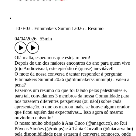
T07E03 - Filmmakers Summit 2026 - Resumo
04/04/2026
|
55min
Olá malta, esperamos que estejam bem!
Depois de um dos maiores encontros do ano para quem vive
(d)o Audiovisual, este episódio é (quase) inevitável!
O mote da nossa conversa é tentar responder à pergunta:
Filmmakers Summit 2026 (@filmmakerssummitpt) - valeu a
pena?
Fazemos um resumo do que foi falado pelos palestrantes e,
para tal, convidámos 3 membros da nossa Comunidade para
nos trazerem diferentes perspetivas (ou não!) sobre cada
apresentação, o que os marcou mais, se houve algum orador
que ficou aquém das expectativas... Isso agora só mesmo
ouvindo o episódio!
O nosso muito obrigado à Ana Cuco (@anagcuco), ao Rui
Póvoas Simões (@ruidps) e à Tânia Carvalho (@niacarvalho)
pela disponibilidade para estarem à conversa connosco, onde